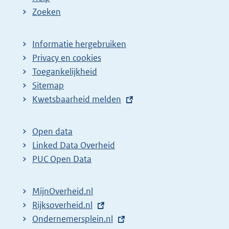
Zoeken
Informatie hergebruiken
Privacy en cookies
Toegankelijkheid
Sitemap
E
Kwetsbaarheid melden
x
t
Open data
e
Linked Data Overheid
r
PUC Open Data
n
e
MijnOverheid.nl
l
E
Rijksoverheid.nl
i
x
E
Ondernemersplein.nl
n