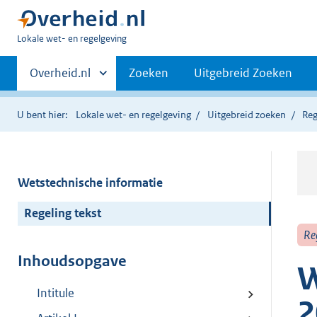
U
Lokale wet- en regelgeving
bent
Primaire
hier:
Andere
Overheid.nl
Zoeken
Uitgebreid Zoeken
sites
navigatie
binnen
U bent hier:
Lokale wet- en regelgeving
Uitgebreid zoeken
Reg
Wetstechnische informatie
Regeling tekst
Re
Inhoudsopgave
W
Intitule
2