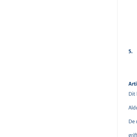
5.
Arti
Dit
Ald
De 
grif