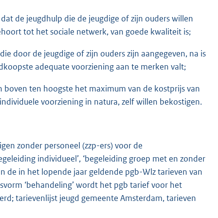
dat de jeugdhulp die de jeugdige of zijn ouders willen
ort tot het sociale netwerk, van goede kwaliteit is;
ie door de jeugdige of zijn ouders zijn aangegeven, na is
oedkoopste adequate voorziening aan te merken valt;
jgen boven ten hoogste het maximum van de kostprijs van
dividuele voorziening in natura, zelf willen bekostigen.
igen zonder personeel (zzp-ers) voor de
geleiding individueel’, ‘begeleiding groep met en zonder
van de in het lopende jaar geldende pgb-Wlz tarieven van
svorm ‘behandeling’ wordt het pgb tarief voor het
d; tarievenlijst jeugd gemeente Amsterdam, tarieven