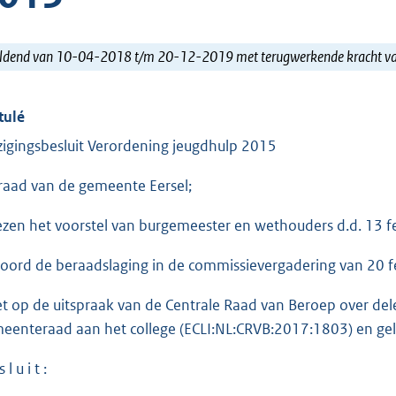
ldend van 10-04-2018 t/m 20-12-2019 met terugwerkende kracht 
tulé
zigingsbesluit Verordening jeugdhulp 2015
raad van de gemeente Eersel;
ezen het voorstel van burgemeester en wethouders d.d. 13 f
oord de beraadslaging in de commissievergadering van 20 f
et op de uitspraak van de Centrale Raad van Beroep over de
eenteraad aan het college (ECLI:NL:CRVB:2017:1803) en gele
 l u i t :