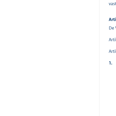
vas
Arti
De 
Art
Art
1.