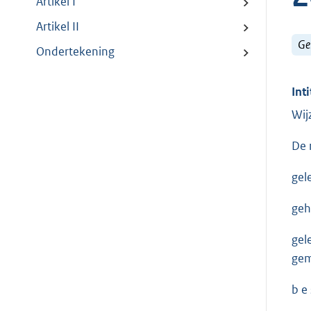
Artikel I
Artikel II
Ge
Ondertekening
Inti
Wij
De 
gel
geh
gel
gem
b e s