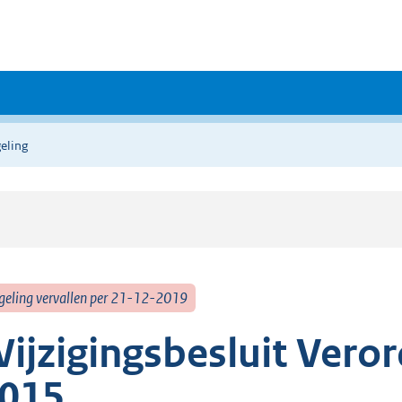
eling
geling vervallen per 21-12-2019
ijzigingsbesluit Vero
015