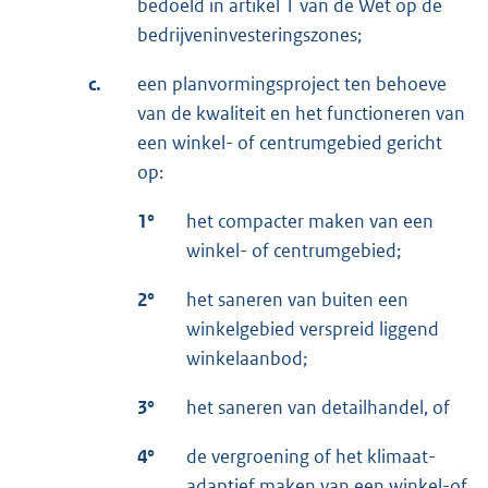
bedoeld in artikel 1 van de Wet op de
bedrijveninvesteringszones;
c.
een planvormingsproject ten behoeve
van de kwaliteit en het functioneren van
een winkel- of centrumgebied gericht
op:
1°
het compacter maken van een
winkel- of centrumgebied;
2°
het saneren van buiten een
winkelgebied verspreid liggend
winkelaanbod;
3°
het saneren van detailhandel, of
4°
de vergroening of het klimaat-
adaptief maken van een winkel-of