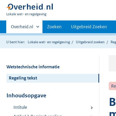
U
Lokale wet- en regelgeving
bent
Primaire
hier:
Andere
Overheid.nl
Zoeken
Uitgebreid Zoeken
sites
navigatie
binnen
U bent hier:
Lokale wet- en regelgeving
Uitgebreid zoeken
Reg
Wetstechnische informatie
Regeling tekst
Re
Inhoudsopgave
B
Intitule
m