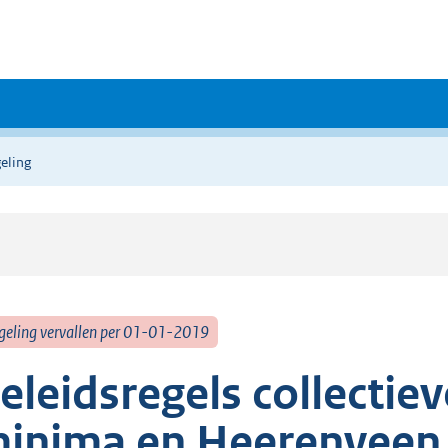
eling
geling vervallen per 01-01-2019
eleidsregels collectie
inima en Heerenveen 