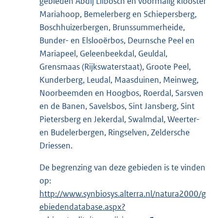
gebieden Abdij Lilbosch en voormalig klooster
l
Mariahoop, Bemelerberg en Schiepersberg,
i
Boschhuizerbergen, Brunssummerheide,
n
Bunder- en Elslooërbos, Deurnsche Peel en
k
Mariapeel, Geleenbeekdal, Geuldal,
:
Grensmaas (Rijkswaterstaat), Groote Peel,
Kunderberg, Leudal, Maasduinen, Meinweg,
Noorbeemden en Hoogbos, Roerdal, Sarsven
en de Banen, Savelsbos, Sint Jansberg, Sint
Pietersberg en Jekerdal, Swalmdal, Weerter-
en Budelerbergen, Ringselven, Zeldersche
Driessen.
De begrenzing van deze gebieden is te vinden
op:
E
http://www.synbiosys.alterra.nl/natura2000/g
x
ebiedendatabase.aspx?
t