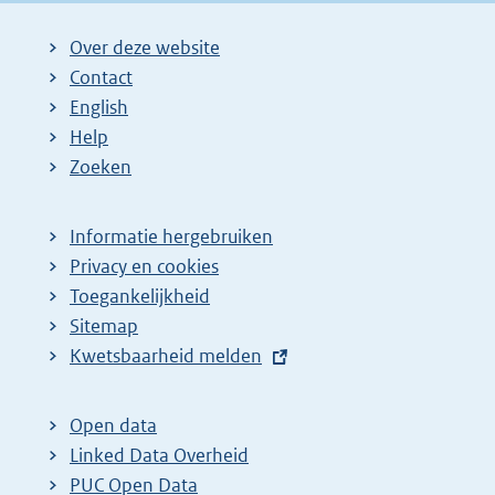
Over deze website
Contact
English
Help
Zoeken
Informatie hergebruiken
Privacy en cookies
Toegankelijkheid
Sitemap
E
Kwetsbaarheid melden
x
t
Open data
e
Linked Data Overheid
r
PUC Open Data