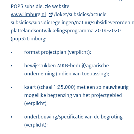
POP3 subsidie: zie website
E
www.limburg.nl
/loket/subsidies/actuele
x
subsidies/subsidieregelingen/natuur/subsidieverordeni
t
plattelandsontwikkelingsprogramma 2014-2020
e
(pop3) Limburg:
r
n
•
format projectplan (verplicht);
e
l
•
bewijsstukken MKB-bedrijf/agrarische
i
onderneming (indien van toepassing);
n
•
kaart (schaal 1:25.000) met een zo nauwkeurig
k
mogelijke begrenzing van het projectgebied
:
(verplicht);
•
onderbouwing/specificatie van de begroting
(verplicht);