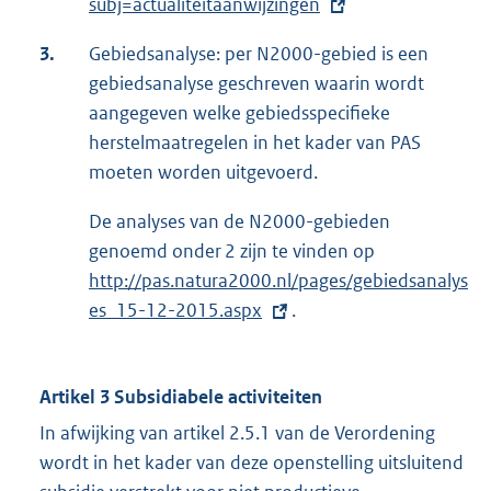
subj=actualiteitaanwijzingen
e
r
3.
Gebiedsanalyse: per N2000-gebied is een
n
gebiedsanalyse geschreven waarin wordt
e
aangegeven welke gebiedsspecifieke
l
herstelmaatregelen in het kader van PAS
i
moeten worden uitgevoerd.
n
k
De analyses van de N2000-gebieden
:
genoemd onder 2 zijn te vinden op
E
http://pas.natura2000.nl/pages/gebiedsanalys
x
es_15-12-2015.aspx
.
t
e
r
Artikel 3 Subsidiabele activiteiten
n
e
In afwijking van artikel 2.5.1 van de Verordening
l
wordt in het kader van deze openstelling uitsluitend
i