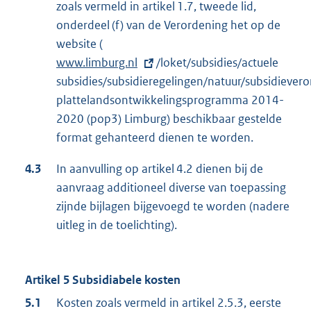
zoals vermeld in artikel 1.7, tweede lid,
onderdeel (f) van de Verordening het op de
website (
E
www.limburg.nl
x
/loket/subsidies/actuele
subsidies/subsidieregelingen/natuur/subsidiever
t
plattelandsontwikkelingsprogramma 2014-
e
2020 (pop3) Limburg) beschikbaar gestelde
r
format gehanteerd dienen te worden.
n
e
4.3
In aanvulling op artikel 4.2 dienen bij de
l
aanvraag additioneel diverse van toepassing
i
zijnde bijlagen bijgevoegd te worden (nadere
n
uitleg in de toelichting).
k
:
Artikel 5 Subsidiabele kosten
5.1
Kosten zoals vermeld in artikel 2.5.3, eerste