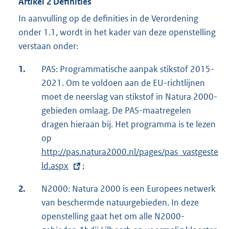
Artikel 2 Definities
In aanvulling op de definities in de Verordening
onder 1.1, wordt in het kader van deze openstelling
verstaan onder:
1.
PAS: Programmatische aanpak stikstof 2015-
2021. Om te voldoen aan de EU-richtlijnen
moet de neerslag van stikstof in Natura 2000-
gebieden omlaag. De PAS-maatregelen
dragen hieraan bij. Het programma is te lezen
op
E
http://pas.natura2000.nl/pages/pas_vastgeste
x
ld.aspx
t
;
e
2.
N2000: Natura 2000 is een Europees netwerk
r
van beschermde natuurgebieden. In deze
n
openstelling gaat het om alle N2000-
e