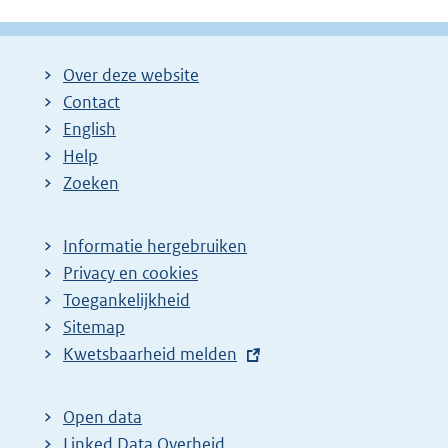
Over deze website
Contact
English
Help
Zoeken
Informatie hergebruiken
Privacy en cookies
Toegankelijkheid
Sitemap
E
Kwetsbaarheid melden
x
t
Open data
e
Linked Data Overheid