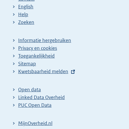
English
Help
Zoeken
Informatie hergebruiken
Privacy en cookies
Toegankelijkheid
Sitemap
E
Kwetsbaarheid melden
x
t
Open data
e
Linked Data Overheid
r
PUC Open Data
n
e
MijnOverheid.nl
l