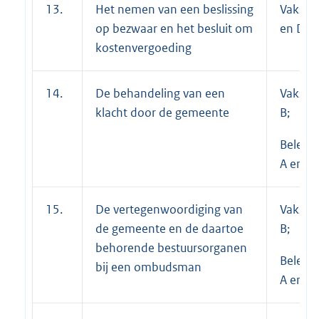
13.
Het nemen van een beslissing
Vakspeci
op bezwaar en het besluit om
en D
kostenvergoeding
14.
De behandeling van een
Vakspec
klacht door de gemeente
B;
Beleid
A en B
15.
De vertegenwoordiging van
Vakspec
de gemeente en de daartoe
B;
behorende bestuursorganen
Beleid
bij een ombudsman
A en B