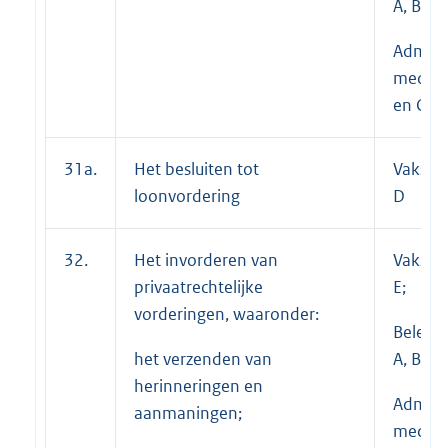
A, B en 
Adminis
medewe
en C
31a.
Het besluiten tot
Vakspec
loonvordering
D
32.
Het invorderen van
Vakspec
privaatrechtelijke
E;
vorderingen, waaronder:
Beleid
het verzenden van
A, B en 
herinneringen en
Adminis
aanmaningen;
medewe