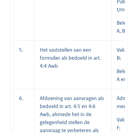
Publiek
t/m E;
Beleid
A, B en
5.
Het vaststellen van een
Vakspec
formulier als bedoeld in art.
B;
4:4 Awb
Beleid
A en B
6.
Afdoening van aanvragen als
Adminis
bedoeld in art. 4:5 en 4:6
medewe
Awb, alsmede het in de
Vakspec
gelegenheid stellen de
F;
aanvraag te verbeteren als