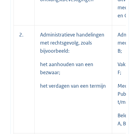
medewe
en C
2.
Administratieve handelingen
Adminis
met rechtsgevolg, zoals
medewe
bijvoorbeeld:
B;
het aanhouden van een
Vakspec
bezwaar;
F;
het verdagen van een termijn
Medew
Publiek
t/m E;
Beleid
A, B en