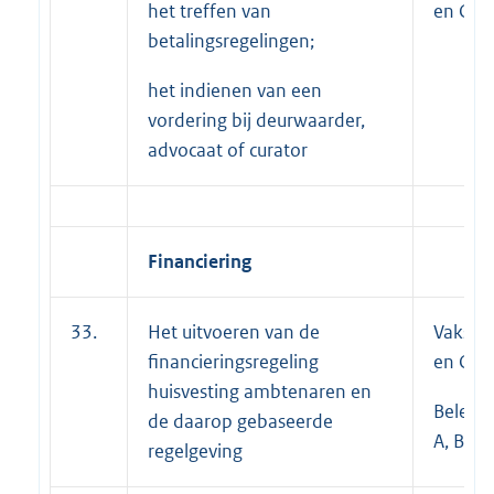
het treffen van
en C
betalingsregelingen;
het indienen van een
vordering bij deurwaarder,
advocaat of curator
Financiering
33.
Het uitvoeren van de
Vakspec
financieringsregeling
en C;
huisvesting ambtenaren en
Beleid
de daarop gebaseerde
A, B en 
regelgeving