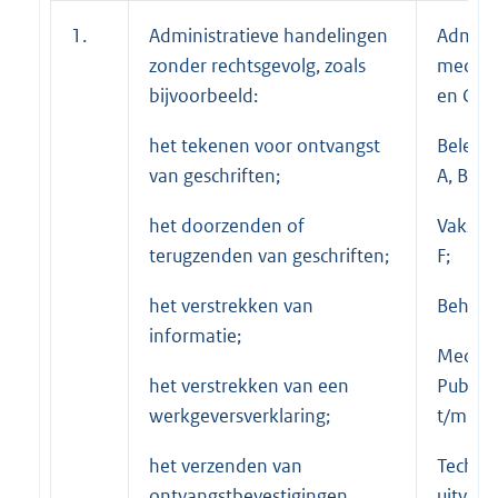
1.
Administratieve handelingen
Adminis
zonder rechtsgevolg, zoals
medewe
bijvoorbeeld:
en C;
het tekenen voor ontvangst
Beleid
van geschriften;
A, B en 
het doorzenden of
Vakspec
terugzenden van geschriften;
F;
het verstrekken van
Beheerd
informatie;
Medew
het verstrekken van een
Publiek
werkgeversverklaring;
t/m E;
het verzenden van
Techni
ontvangstbevestigingen
uitvoe