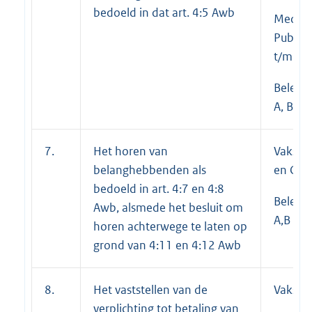
bedoeld in dat art. 4:5 Awb
Medew
Publiek
t/m E;
Beleid
A, B en
7.
Het horen van
Vakspec
belanghebbenden als
en C;
bedoeld in art. 4:7 en 4:8
Beleid
Awb, alsmede het besluit om
A,B en 
horen achterwege te laten op
grond van 4:11 en 4:12 Awb
8.
Het vaststellen van de
Vakspec
verplichting tot betaling van