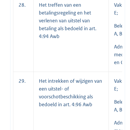
28.
Het treffen van een
Vakspec
betalingsregeling en het
E;
verlenen van uitstel van
Beleid
betaling als bedoeld in art.
A, B en 
4:94 Awb
Adminis
medewe
en C
29.
Het intrekken of wijzigen van
Vakspec
een uitstel- of
E;
voorschotbeschikking als
Beleid
bedoeld in art. 4:96 Awb
A, B en 
Adminis