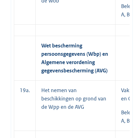
de Wob
Beleid
A, B en
Wet bescherming
persoonsgegevens (
Wbp
) en
Algemene verordening
gegevensbescherming (AVG)
19a.
Het nemen van
Vakspec
beschikkingen op grond van
en C;
de Wpp en de AVG
Beleid
A, B en