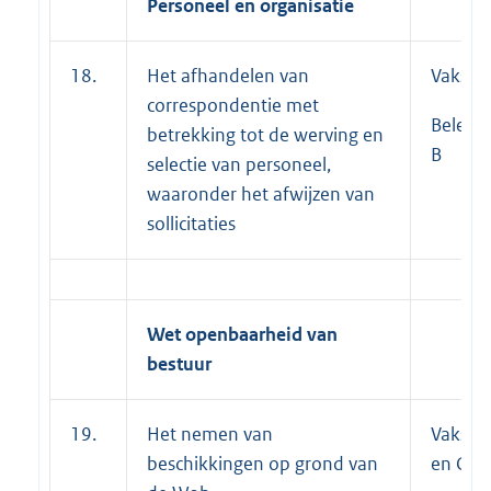
Personeel en organisatie
18.
Het afhandelen van
Vakspec
correspondentie met
Beleid
betrekking tot de werving en
B
selectie van personeel,
waaronder het afwijzen van
sollicitaties
Wet openbaarheid van
bestuur
19.
Het nemen van
Vakspec
beschikkingen op grond van
en C;