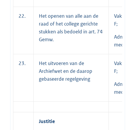
22.
Het openen van alle aan de
Vakspec
raad of het college gerichte
F;
stukken als bedoeld in art. 74
Adminis
Gemw.
medewe
23.
Het uitvoeren van de
Vakspec
Archiefwet en de daarop
F;
gebaseerde regelgeving
Adminis
medewe
Justitie