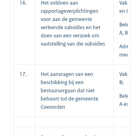
16.
Het voldoen aan
Vakspec
rapportageverplichtingen
en C;
voor aan de gemeente
Beleid
verleende subsidies en het
A, B en 
doen van een verzoek om
vaststelling van die subsidies
Adminis
medewe
17.
Het aanvragen van een
Vakspec
beschikking bij een
B;
bestuursorgaan dat niet
Beleid
behoort tot de gemeente
A en B
Coevorden