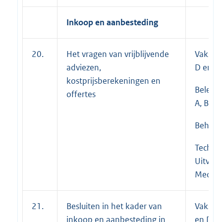
Inkoop en aanbesteding
20.
Het vragen van vrijblijvende
Vakspec
adviezen,
D en E;
kostprijsberekeningen en
Beleid
offertes
A, B en
Beheer
Techni
Uitvoe
Medewe
21.
Besluiten in het kader van
Vakspeci
inkoop en aanbesteding in
en D;