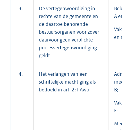
3.
De vertegenwoordiging in
Beleid
rechte van de gemeente en
A en B;
de daartoe behorende
Vakspec
bestuursorganen voor zover
en C
daarvoor geen verplichte
procesvertegenwoordiging
geldt
4.
Het verlangen van een
Adminis
schriftelijke machtiging als
medewe
bedoeld in art. 2:1 Awb
B;
Vakspec
F;
Medew