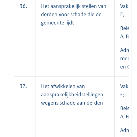
36.
Het aansprakelijk stellen van
Vakspec
derden voor schade die de
E;
gemeente lijdt
Beleid
A, B en 
Adminis
medewe
en C
37.
Het afwikkelen van
Vakspec
aansprakelijkheidstellingen
E;
wegens schade aan derden
Beleid
A, B en 
Adminis