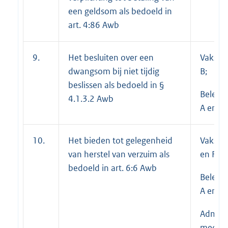
een geldsom als bedoeld in
art. 4:86 Awb
9.
Het besluiten over een
Vakspec
dwangsom bij niet tijdig
B;
beslissen als bedoeld in §
Beleid
4.1.3.2 Awb
A en B
10.
Het bieden tot gelegenheid
Vakspec
van herstel van verzuim als
en F;
bedoeld in art. 6:6 Awb
Beleid
A en B;
Adminis
medewe