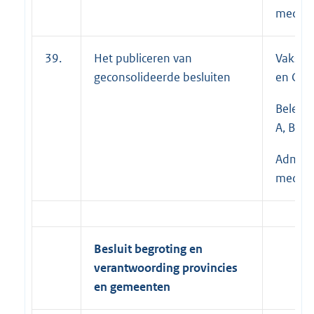
medewe
39.
Het publiceren van
Vakspec
geconsolideerde besluiten
en C;
Beleid
A, B en 
Adminis
medewe
Besluit begroting en
verantwoording provincies
en gemeenten