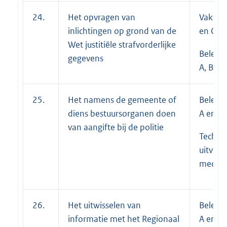
24.
Het opvragen van
Vakspec
inlichtingen op grond van de
en C;
Wet justitiële strafvorderlijke
Beleid
gegevens
A, B en
25.
Het namens de gemeente of
Beleid
diens bestuursorganen doen
A en B
van aangifte bij de politie
Techni
uitvoe
medewe
26.
Het uitwisselen van
Beleid
informatie met het Regionaal
A en B