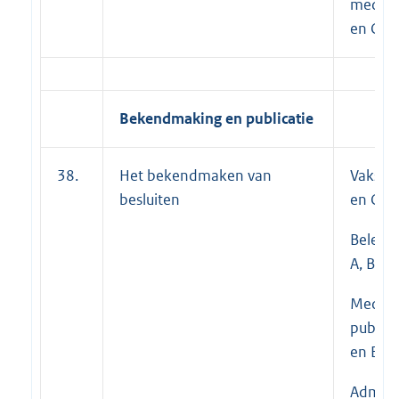
medewe
en C
Bekendmaking en publicatie
38.
Het bekendmaken van
Vakspec
besluiten
en C;
Beleid
A, B en 
Medew
publiek
en B
Adminis