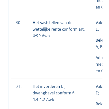
medewe
en C
30.
Het vaststellen van de
Vakspec
wettelijke rente conform art.
E;
4:99 Awb
Beleid
A, B en 
Adminis
medewe
en C
31.
Het invorderen bij
Vakspec
dwangbevel conform §
E;
4.4.4.2 Awb
Beleid