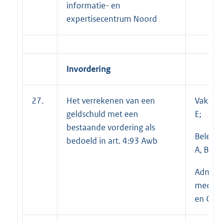
informatie- en
expertisecentrum Noord
Invordering
27.
Het verrekenen van een
Vakspec
geldschuld met een
E;
bestaande vordering als
Beleid
bedoeld in art. 4:93 Awb
A, B en 
Adminis
medewe
en C