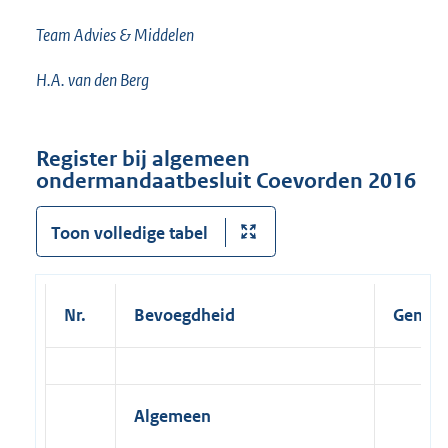
Team Advies & Middelen
H.A. van den Berg
Register bij algemeen
ondermandaatbesluit Coevorden 2016
Toon volledige tabel
Nr.
Bevoegdheid
Geman
Algemeen