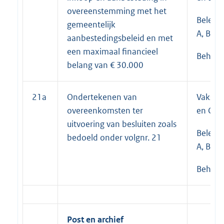
overeenstemming met het
Beleid
gemeentelijk
A, B en 
aanbestedingsbeleid en met
een maximaal financieel
Beheer
belang van € 30.000
21a
Ondertekenen van
Vakspeci
overeenkomsten ter
en C en
uitvoering van besluiten zoals
Beleid
bedoeld onder volgnr. 21
A, B en 
Beheer
Post en archief