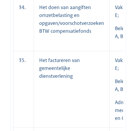
34.
Het doen van aangiften
Vakspec
omzetbelasting en
E;
opgaven/voorschotverzoeken
Beleid
BTW compensatiefonds
A, B en 
35.
Het factureren van
Vakspec
gemeentelijke
E;
dienstverlening
Beleid
A, B en 
Adminis
medewe
en C