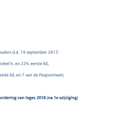
ouders d.d. 19 september 2017;
deel h, en 229, eerste lid,
ede lid, en 7 van de Paspoortwet;
vordering van leges 2018
(na 1
e
wijziging)