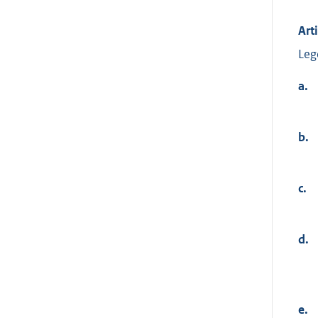
Art
Leg
a.
b.
c.
d.
e.