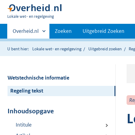
U
Lokale wet- en regelgeving
bent
Primaire
hier:
Andere
Overheid.nl
Zoeken
Uitgebreid Zoeken
sites
navigatie
binnen
U bent hier:
Lokale wet- en regelgeving
Uitgebreid zoeken
Reg
Wetstechnische informatie
Regeling tekst
Re
Inhoudsopgave
L
Intitule