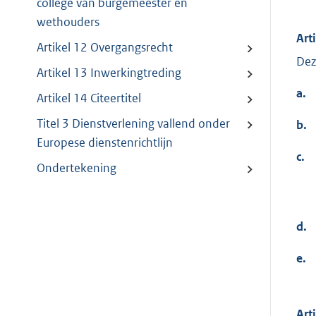
college van burgemeester en
wethouders
Art
Artikel 12 Overgangsrecht
Dez
Artikel 13 Inwerkingtreding
a.
Artikel 14 Citeertitel
Titel 3 Dienstverlening vallend onder
b.
Europese dienstenrichtlijn
c.
Ondertekening
d.
e.
Art