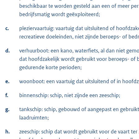
beschikbaar te worden gesteld aan een of meer per
bedrijfsmatig wordt geëxploiteerd;
c.
pleziervaartuig: vaartuig dat uitsluitend of hoofdzak
recreatieve doeleinden, niet zijnde beroeps- of bed
d.
verhuurboot: een kano, waterfiets, al dan niet gemo
dat hoofdzakelijk wordt gebruikt voor beroeps- of 
gedurende korte perioden;
e.
woonboot: een vaartuig dat uitsluitend of in hoof
f.
binnenschip: schip, niet zijnde een zeeschip;
g.
tankschip: schip, gebouwd of aangepast en gebruikt 
laadruimten;
h.
zeeschip: schip dat wordt gebruikt voor de vaart ter z