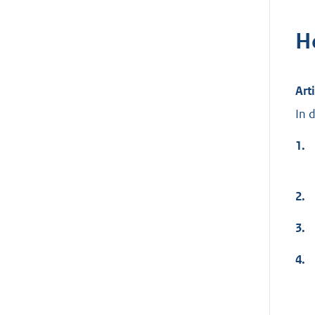
H
Art
In 
1.
2.
3.
4.