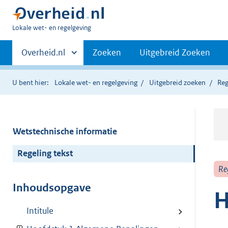
U
Lokale wet- en regelgeving
bent
Primaire
hier:
Andere
Overheid.nl
Zoeken
Uitgebreid Zoeken
sites
navigatie
binnen
U bent hier:
Lokale wet- en regelgeving
Uitgebreid zoeken
Reg
Wetstechnische informatie
Regeling tekst
Re
Inhoudsopgave
H
Intitule