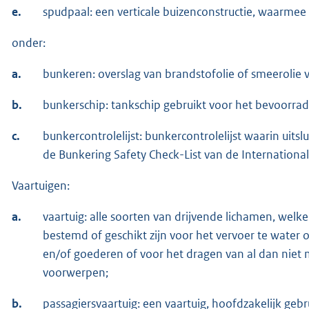
e.
spudpaal: een verticale buizenconstructie, waarmee
onder:
a.
bunkeren: overslag van brandstofolie of smeerolie 
b.
bunkerschip: tankschip gebruikt voor het bevoorra
c.
bunkercontrolelijst: bunkercontrolelijst waarin uits
de Bunkering Safety Check-List van de International
Vaartuigen:
a.
vaartuig: alle soorten van drijvende lichamen, we
bestemd of geschikt zijn voor het vervoer te water o
en/of goederen of voor het dragen van al dan niet
voorwerpen;
b.
passagiersvaartuig: een vaartuig, hoofdzakelijk ge