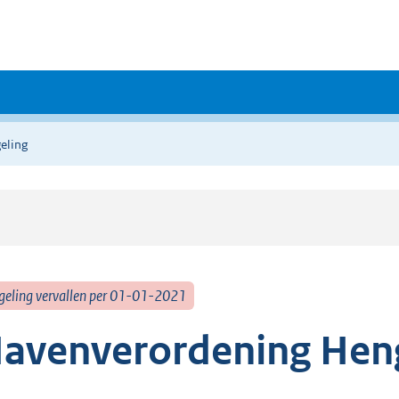
eling
geling vervallen per 01-01-2021
avenverordening Hen