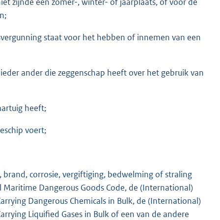
niet zijnde een zomer-, winter- of jaarplaats, of voor de
n;
svergunning staat voor het hebben of innemen van een
 ieder ander die zeggenschap heeft over het gebruik van
aartuig heeft;
eeschip voert;
, brand, corrosie, vergiftiging, bedwelming of straling
l Maritime Dangerous Goods Code, de (International)
arrying Dangerous Chemicals in Bulk, de (International)
rrying Liquified Gases in Bulk of een van de andere