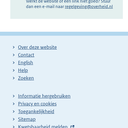
Werkt de website of een link niet goed? Stuur
dan een e-mail naar
regelgeving@overheid.nl
Over deze website
Contact
English
Help
Zoeken
Informatie hergebruiken
Privacy en cookies
Toegankelijkheid
Sitemap
E
Kwetsbaarheid melden