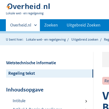
U
Lokale wet- en regelgeving
bent
Primaire
hier:
Andere
Overheid.nl
Zoeken
Uitgebreid Zoeken
sites
navigatie
binnen
U bent hier:
Lokale wet- en regelgeving
Uitgebreid zoeken
Reg
Wetstechnische informatie
Regeling tekst
Re
Inhoudsopgave
V
Intitule
B