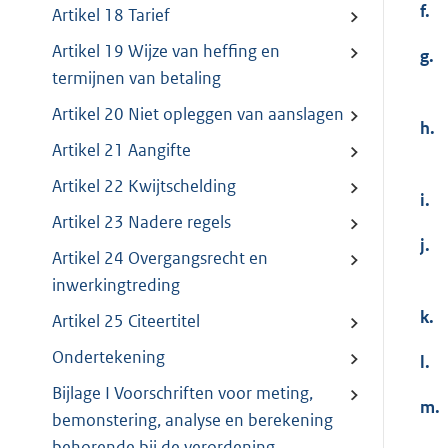
f.
Artikel 18 Tarief
Artikel 19 Wijze van heffing en
g.
termijnen van betaling
Artikel 20 Niet opleggen van aanslagen
h.
Artikel 21 Aangifte
Artikel 22 Kwijtschelding
i.
Artikel 23 Nadere regels
j.
Artikel 24 Overgangsrecht en
inwerkingtreding
k.
Artikel 25 Citeertitel
Ondertekening
l.
Bijlage I Voorschriften voor meting,
m.
bemonstering, analyse en berekening
behorende bij de verordening