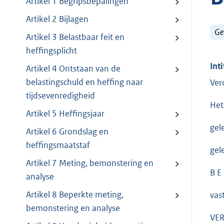
Artikel 1 Begripsbepalingen
Artikel 2 Bijlagen
Ge
Artikel 3 Belastbaar feit en
heffingsplicht
Inti
Artikel 4 Ontstaan van de
belastingschuld en heffing naar
Ver
tijdsevenredigheid
Het
Artikel 5 Heffingsjaar
gel
Artikel 6 Grondslag en
heffingsmaatstaf
gel
Artikel 7 Meting, bemonstering en
B E 
analyse
Artikel 8 Beperkte meting,
vast
bemonstering en analyse
VER