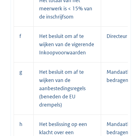
Het totaal van het
meerwerk is < 15% van
de inschrijfsom
f
Het besluit om af te
Directeur
wijken van de vigerende
Inkoopvoorwaarden
g
Het besluit om af te
Mandaathou
wijken van de
bedragentab
aanbestedingsregels
(beneden de EU
drempels)
h
Het beslissing op een
Mandaathou
klacht over een
bedragentabe