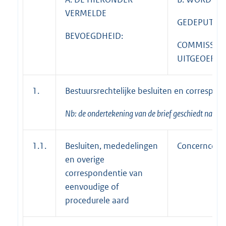
VERMELDE
GEDEPUTEER
BEVOEGDHEID:
COMMISSARI
UITGEOEFEN
1.
Bestuursrechtelijke besluiten en correspon
Nb: de ondertekening van de brief geschiedt name
1.1.
Besluiten, mededelingen
Concerncontr
en overige
correspondentie van
eenvoudige of
procedurele aard