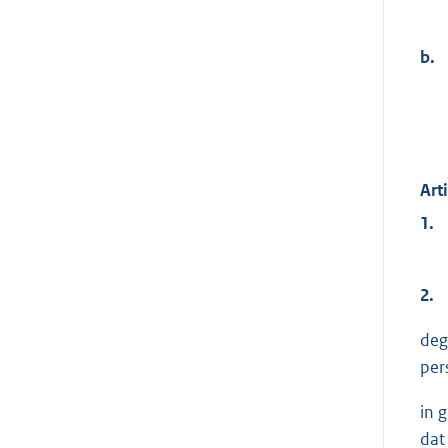
b.
Art
1.
2.
deg
per
in 
dat