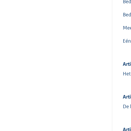
Bed
Bed
Mee
Eén
Art
Het
Art
De 
Art