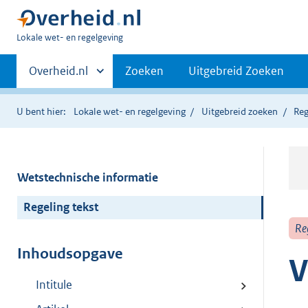
U
Lokale wet- en regelgeving
bent
Primaire
hier:
Andere
Overheid.nl
Zoeken
Uitgebreid Zoeken
sites
navigatie
binnen
U bent hier:
Lokale wet- en regelgeving
Uitgebreid zoeken
Reg
Wetstechnische informatie
Regeling tekst
Re
Inhoudsopgave
V
Intitule