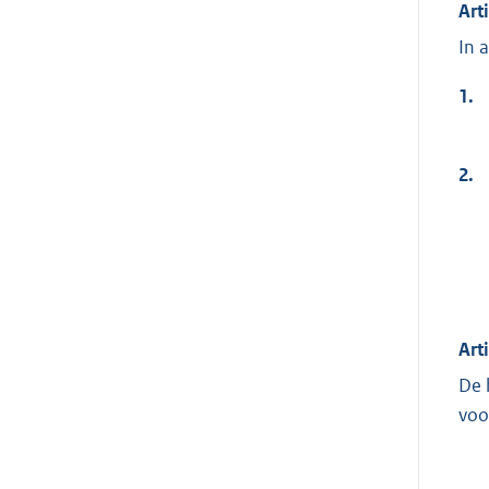
Art
In 
1.
2.
Arti
De 
voo