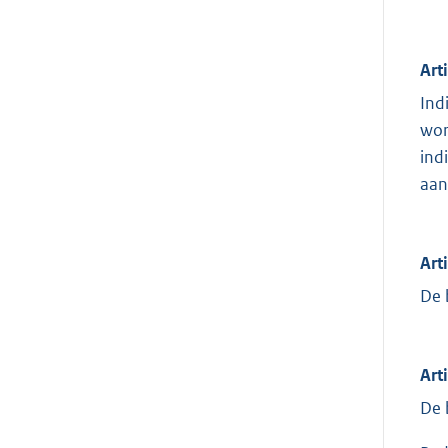
Art
Ind
wor
ind
aan
Art
De 
Art
De 