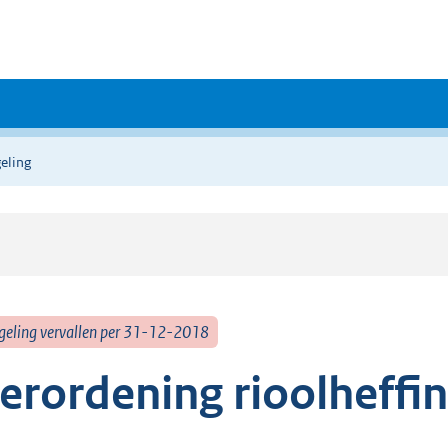
eling
geling vervallen per 31-12-2018
erordening rioolheffi