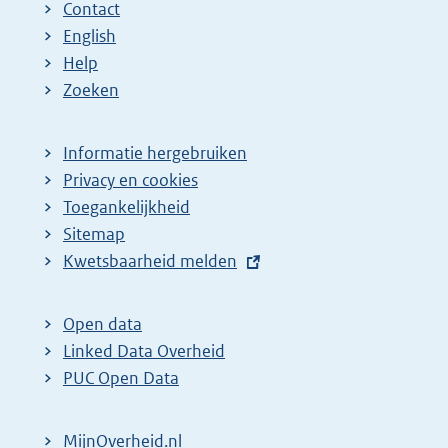
Contact
English
Help
Zoeken
Informatie hergebruiken
Privacy en cookies
Toegankelijkheid
Sitemap
E
Kwetsbaarheid melden
x
t
Open data
e
Linked Data Overheid
r
PUC Open Data
n
e
MijnOverheid.nl