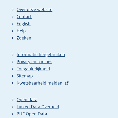
Over deze website
Contact
English
Help
Zoeken
Informatie hergebruiken
Privacy en cookies
Toegankelijkheid
Sitemap
E
Kwetsbaarheid melden
x
t
Open data
e
Linked Data Overheid
r
PUC Open Data