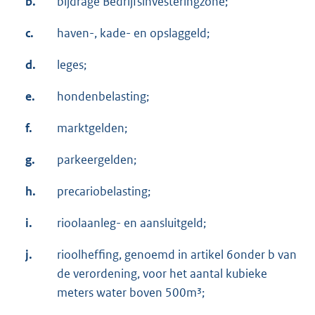
b.
bijdrage Bedrijfsinvesteringzone;
c.
haven-, kade- en opslaggeld;
d.
leges;
e.
hondenbelasting;
f.
marktgelden;
g.
parkeergelden;
h.
precariobelasting;
i.
rioolaanleg- en aansluitgeld;
j.
rioolheffing, genoemd in artikel 6onder b van
de verordening, voor het aantal kubieke
meters water boven 500m³;