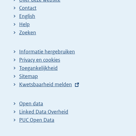
Contact
English
Help
Zoeken
Informatie hergebruiken
Privacy en cookies
Toegankelijkheid
Sitemap
E
Kwetsbaarheid melden
x
t
Open data
e
Linked Data Overheid
r
PUC Open Data
n
e