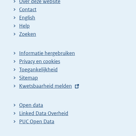
Over deze website
Contact
English
Help
Zoeken
Informatie hergebruiken
Privacy en cookies
Toegankelijkheid
Sitemap
E
Kwetsbaarheid melden
x
t
Open data
e
Linked Data Overheid
r
PUC Open Data
n
e