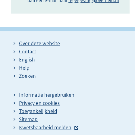
dan een e-mail naar
regelgeving@overheid.nl
Over deze website
Contact
English
Help
Zoeken
Informatie hergebruiken
Privacy en cookies
Toegankelijkheid
Sitemap
E
Kwetsbaarheid melden