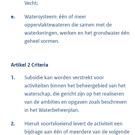
Vecht;
r
n
e.
Watersysteem: één of meer
e
oppervlaktewateren die samen met de
l
waterkeringen, werken en het grondwater één
i
geheel vormen.
n
k
:
Artikel 2 Criteria
1.
Subsidie kan worden verstrekt voor
activiteiten binnen het beheergebied van het
waterschap, die gericht zijn op het realiseren
van de ambities en opgaven zoals beschreven
in het Waterbeheerplan.
2.
Hieruit voortvloeiend levert de activiteit een
bijdrage aan één of meerdere van de volgende