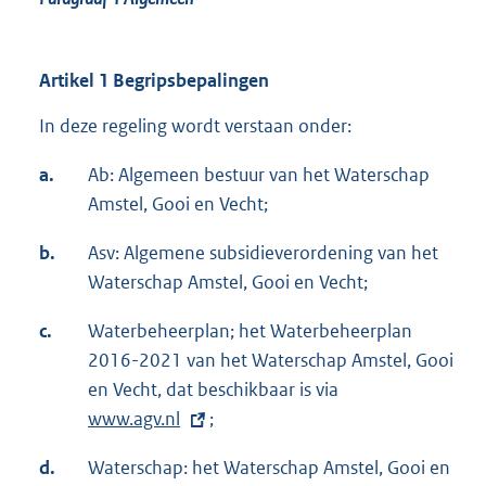
Artikel 1 Begripsbepalingen
In deze regeling wordt verstaan onder:
a.
Ab: Algemeen bestuur van het Waterschap
Amstel, Gooi en Vecht;
b.
Asv: Algemene subsidieverordening van het
Waterschap Amstel, Gooi en Vecht;
c.
Waterbeheerplan; het Waterbeheerplan
2016-2021 van het Waterschap Amstel, Gooi
en Vecht, dat beschikbaar is via
E
www.agv.nl
;
x
t
d.
Waterschap: het Waterschap Amstel, Gooi en
e