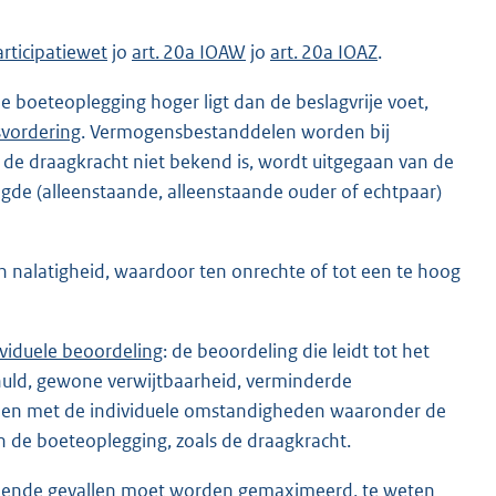
articipatiewet
jo
art. 20a IOAW
jo
art. 20a IOAZ
.
de boeteoplegging hoger ligt dan de beslagvrije voet,
svordering
. Vermogensbestanddelen worden bij
 de draagkracht niet bekend is, wordt uitgegaan van de
gde (alleenstaande, alleenstaande ouder of echtpaar)
n nalatigheid, waardoor ten onrechte of tot een te hoog
ividuele beoordeling
: de beoordeling die leidt tot het
chuld, gewone verwijtbaarheid, verminderde
uden met de individuele omstandigheden waaronder de
n de boeteoplegging, zoals de draagkracht.
omende gevallen moet worden gemaximeerd, te weten