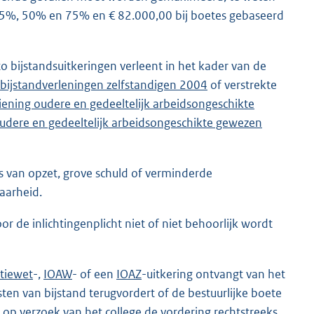
25%, 50% en 75% en € 82.000,00 bij boetes gebaseerd
to bijstandsuitkeringen verleent in het kader van de
t bijstandverleningen zelfstandigen 2004
of verstrekte
ening oudere en gedeeltelijk arbeidsongeschikte
dere en gedeeltelijk arbeidsongeschikte gewezen
 is van opzet, grove schuld of verminderde
aarheid.
r de inlichtingenplicht niet of niet behoorlijk wordt
atiewet
-,
IOAW
- of een
IOAZ
-uitkering ontvangt van het
ten van bijstand terugvordert of de bestuurlijke boete
op verzoek van het college de vordering rechtstreeks