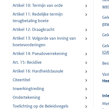
Artikel 10: Termijn van orde
wer
Artikel 11: Redelijke termijn
Gel
terugbetaling boete
gew
Artikel 12: Draagkracht
Gel
Artikel 13: Volgorde van inning van
boetevorderingen
Gel
IOA
Artikel 14: Pseudoverrekening
Art. 15: Recidive
Besl
Artikel 16: Hardheidclausule
Vas
Citeertitel
Hee
Inwerkingtreding
Inl
Ondertekening
Met
Toelichting op de Beleidsregels