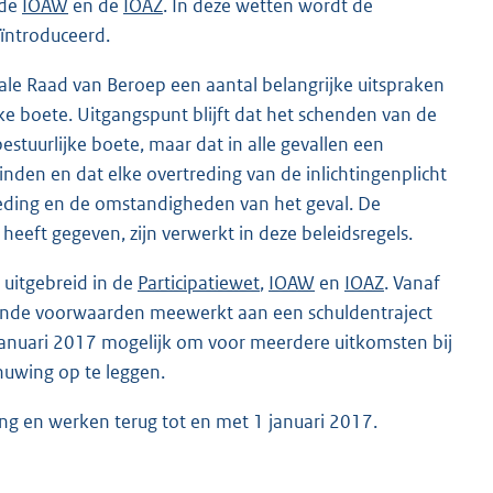
 de
IOAW
en de
IOAZ
. In deze wetten wordt de
eïntroduceerd.
le Raad van Beroep een aantal belangrijke uitspraken
ke boete. Uitgangspunt blijft dat het schenden van de
stuurlijke boete, maar dat in alle gevallen een
nden en dat elke overtreding van de inlichtingenplicht
eding en de omstandigheden van het geval. De
heeft gegeven, zijn verwerkt in deze beleidsregels.
 uitgebreid in de
Participatiewet
,
IOAW
en
IOAZ
. Vanaf
ende voorwaarden meewerkt aan een schuldentraject
 januari 2017 mogelijk om voor meerdere uitkomsten bij
chuwing op te leggen.
g en werken terug tot en met 1 januari 2017.