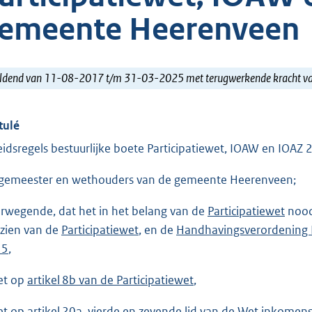
emeente Heerenveen
ldend van 11-08-2017 t/m 31-03-2025 met terugwerkende kracht 
tulé
eidsregels bestuurlijke boete Participatiewet, IOAW en IO
gemeester en wethouders van de gemeente Heerenveen;
rwegende, dat het in het belang van de
Participatiewet
noodz
zien van de
Participatiewet
, en de
Handhavingsverordening 
15
,
et op
artikel 8b van de Participatiewet
,
et op
artikel 20a, vierde en zevende lid van de Wet inkomen