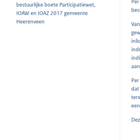
Per
bestuurlijke boete Participatiewet,
bes
IOAW en IOAZ 2017 gemeente
Heerenveen
Van
gew
inl
ind
ind
aan
Per
dat
ter
een
Dez