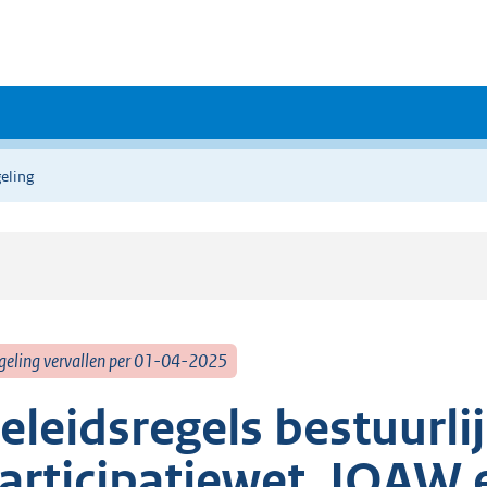
eling
geling vervallen per 01-04-2025
eleidsregels bestuurli
articipatiewet, IOAW