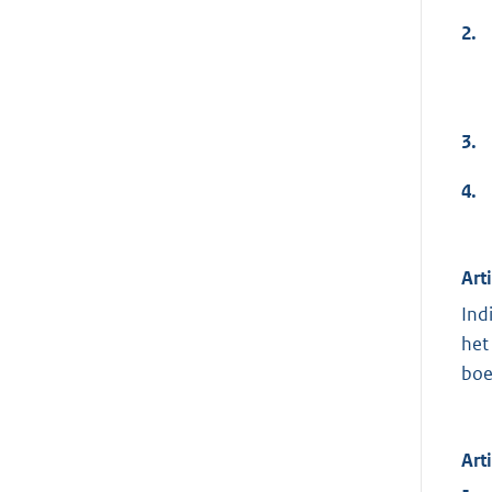
2.
3.
4.
Art
Ind
het
boe
Art