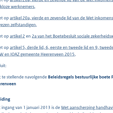
kloze werknemers
,
et op
artikel 20a, vierde en zevende lid van de Wet inkomen
ezen zelfstandigen
,
et op
artikel 2
en
2a van het Boetebesluit sociale zekerheids
et op
artikel 5, derde lid, 6, eerste en tweede lid en 9, twe
W en IOAZ gemeente Heerenveen 2015
,
uit:
t te stellende navolgende
Beleidsregels bestuurlijke boete
renveen
eiding
 ingang van 1 januari 2013 is de
Wet aanscherping handhavi