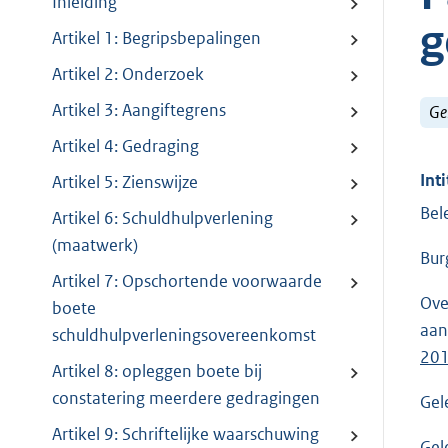
Inleiding
g
Artikel 1: Begripsbepalingen
Artikel 2: Onderzoek
Artikel 3: Aangiftegrens
Ge
Artikel 4: Gedraging
Inti
Artikel 5: Zienswijze
Bel
Artikel 6: Schuldhulpverlening
(maatwerk)
Bur
Artikel 7: Opschortende voorwaarde
Ove
boete
aan
schuldhulpverleningsovereenkomst
20
Artikel 8: opleggen boete bij
constatering meerdere gedragingen
Gel
Artikel 9: Schriftelijke waarschuwing
Gel