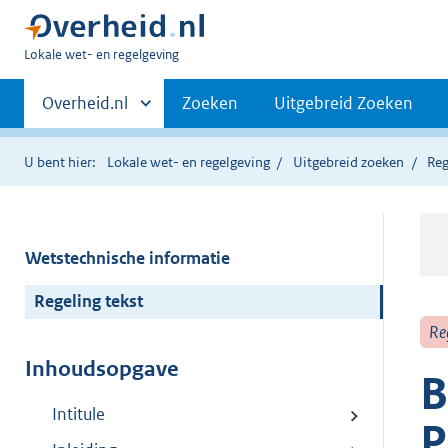
U
Lokale wet- en regelgeving
bent
Primaire
hier:
Andere
Overheid.nl
Zoeken
Uitgebreid Zoeken
sites
navigatie
binnen
U bent hier:
Lokale wet- en regelgeving
Uitgebreid zoeken
Reg
Wetstechnische informatie
Regeling tekst
Re
Inhoudsopgave
B
Intitule
P