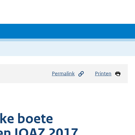
Permalink
Printen
jke boete
 en IOAZ 2017