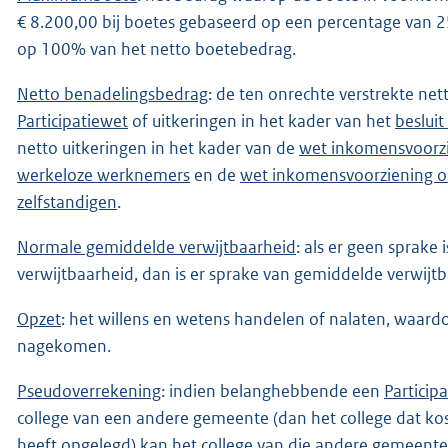
€ 8.200,00 bij boetes gebaseerd op een percentage van 
op 100% van het netto boetebedrag.
Netto benadelingsbedrag
: de ten onrechte verstrekte net
Participatiewet
of uitkeringen in het kader van het
beslui
netto uitkeringen in het kader van de
wet inkomensvoorzi
werkeloze werknemers
en de
wet inkomensvoorziening ou
zelfstandigen
.
Normale gemiddelde verwijtbaarheid
: als er geen sprake
verwijtbaarheid, dan is er sprake van gemiddelde verwijtb
Opzet
: het willens en wetens handelen of nalaten, waardoo
nagekomen.
Pseudoverrekening
: indien belanghebbende een
Particip
college van een andere gemeente (dan het college dat kos
heeft opgelegd) kan het college van die andere gemeente 