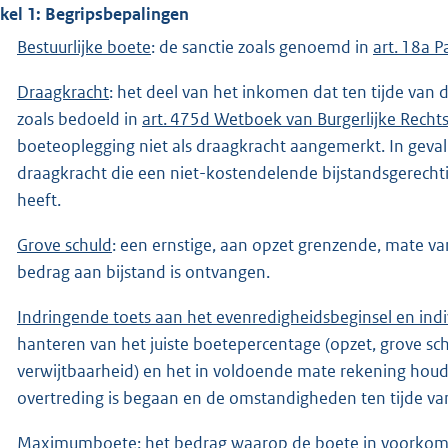
ikel 1: Begripsbepalingen
Bestuurlijke boete
: de sanctie zoals genoemd in
art. 18a P
Draagkracht
: het deel van het inkomen dat ten tijde van 
zoals bedoeld in
art. 475d Wetboek van Burgerlijke Recht
boeteoplegging niet als draagkracht aangemerkt. In geval
draagkracht die een niet-kostendelende bijstandsgerechti
heeft.
Grove schuld
: een ernstige, aan opzet grenzende, mate va
bedrag aan bijstand is ontvangen.
Indringende toets aan het evenredigheidsbeginsel en ind
hanteren van het juiste boetepercentage (opzet, grove s
verwijtbaarheid) en het in voldoende mate rekening ho
overtreding is begaan en de omstandigheden ten tijde va
Maximumboete
: het bedrag waarop de boete in voork