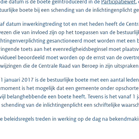
 die datum is de boete geïntroduceerd in de
Participatiewet
,
tuurlijke boete bij een schending van de inlichtingenplicht g
af datum inwerkingtreding tot en met heden heeft de Centra
ezen die van invloed zijn op het toepassen van de bestuurlij
ichtingenverplichting gesanctioneerd moet worden met een be
ringende toets aan het evenredigheidsbeginsel moet plaatsvi
ividueel beoordeeld moet worden op de ernst van de overtr
wijzingen die de Centrale Raad van Beroep in zijn uitspraken 
 1 januari 2017 is de bestuurlijke boete met een aantal leden
 moment is het mogelijk dat een gemeente onder opschort
wijl belanghebbende een boete heeft. Tevens is het vanaf 1
 schending van de inlichtingenplicht een schriftelijke waars
e beleidsregels treden in werking op de dag na bekendmakin