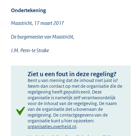
e
Ondertekening
r
n
Maastricht, 17 maart 2017
e
l
De burgemeester van Maastricht,
i
J.M. Penn-te Strake
n
k
:
Ziet u een fout in deze regeling?
Bent u van mening dat de inhoud niet juist is?
Neem dan contact op met de organisatie die de
regelgeving heeft gepubliceerd. Deze
organisatie is namelijk zelf verantwoordelijk
voor de inhoud van de regelgeving. De naam
van de organisatie ziet u bovenaan de
regelgeving. De contactgegevens van de
organisatie kunt u hier opzoeken:
organisaties.overheid.nl
.