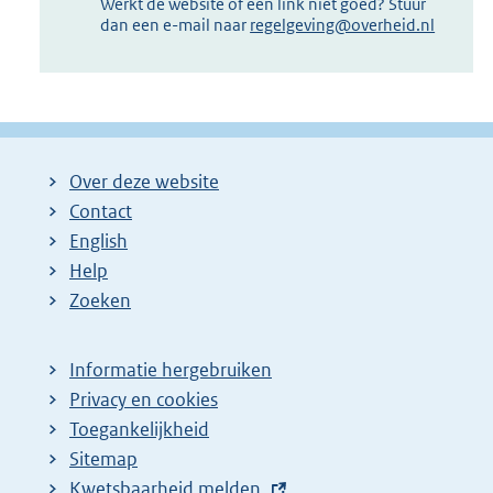
Werkt de website of een link niet goed? Stuur
dan een e-mail naar
regelgeving@overheid.nl
Over deze website
Contact
English
Help
Zoeken
Informatie hergebruiken
Privacy en cookies
Toegankelijkheid
Sitemap
E
Kwetsbaarheid melden