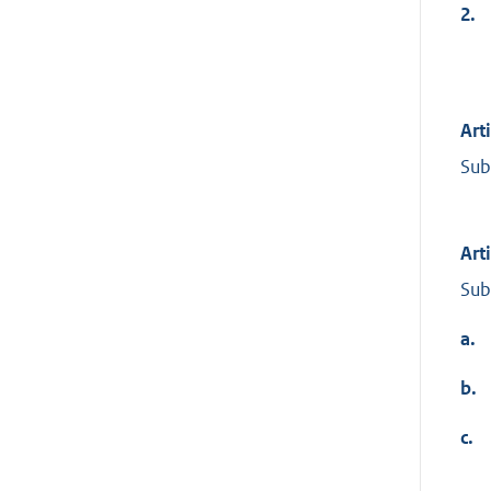
2.
Art
Sub
Art
Sub
a.
b.
c.