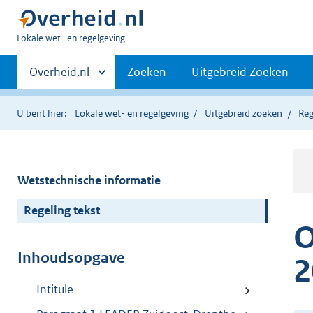
U
Lokale wet- en regelgeving
bent
Primaire
hier:
Andere
Overheid.nl
Zoeken
Uitgebreid Zoeken
sites
navigatie
binnen
U bent hier:
Lokale wet- en regelgeving
Uitgebreid zoeken
Reg
Wetstechnische informatie
Regeling tekst
O
Inhoudsopgave
2
Intitule