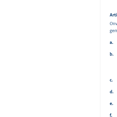
Art
Onv
gem
a.
b.
c.
d.
e.
f.