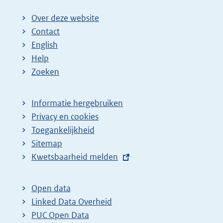
Over deze website
Contact
English
Help
Zoeken
Informatie hergebruiken
Privacy en cookies
Toegankelijkheid
Sitemap
E
Kwetsbaarheid melden
x
t
Open data
e
Linked Data Overheid
r
PUC Open Data