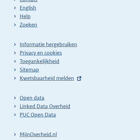
English
Help
Zoeken
Informatie hergebruiken
Privacy en cookies
Toegankelijkheid
Sitemap
E
Kwetsbaarheid melden
x
t
Open data
e
Linked Data Overheid
r
PUC Open Data
n
e
MijnOverheid.nl
l