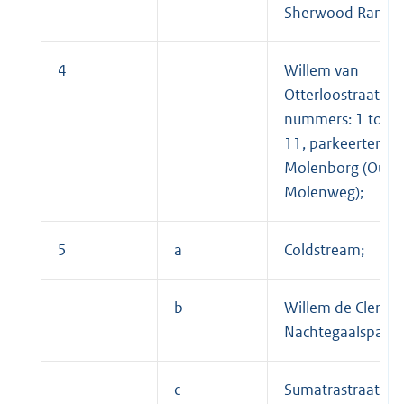
Sherwood Ranger
4
Willem van
Otterloostraat, o
nummers: 1 tot e
11, parkeerterrei
Molenborg (Oude
Molenweg);
5
a
Coldstream;
b
Willem de Clercqs
Nachtegaalspad;
c
Sumatrastraat;