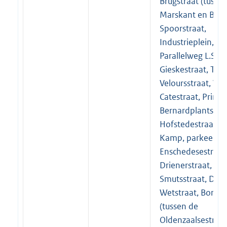
Brugstraat (tusse
Marskant en Beeks
Spoorstraat,
Industrieplein,
Parallelweg L.S.,
Gieskestraat, Trijp
Veloursstraat, Wol
Catestraat, Prins
Bernardplantsoen,
Hofstedestraat, B
Kamp, parkeerter
Enschedesestraat
Drienerstraat,
Smutsstraat, De
Wetstraat, Bornse
(tussen de
Oldenzaalsestraat