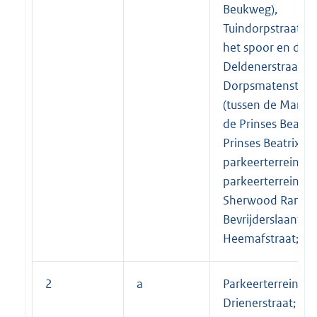
Beukweg),
Tuindorpstraat (t
het spoor en de
Deldenerstraat),
Dorpsmatenstraa
(tussen de Marsk
de Prinses Beatrix
Prinses Beatrixstr
parkeerterrein Ma
parkeerterrein Eik
Sherwood Ranger
Bevrijderslaantje,
Heemafstraat;
2
a
Parkeerterrein
Drienerstraat;