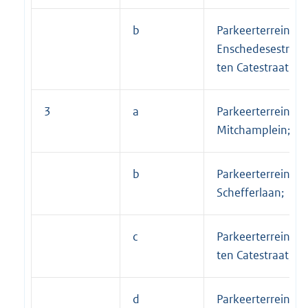
b
Parkeerterrein h
Enschedesestraat
ten Catestraat;
3
a
Parkeerterrein
Mitchamplein;
b
Parkeerterrein Ir.
Schefferlaan;
c
Parkeerterrein Wo
ten Catestraat;
d
Parkeerterrein