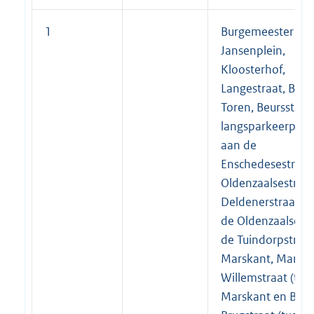
1
Burgemeester
Jansenplein,
Kloosterhof,
Langestraat, Bij d
Toren, Beursstraa
langsparkeerplaa
aan de
Enschedesestraat
Oldenzaalsestraat
Deldenerstraat (t
de Oldenzaalsestr
de Tuindorpstraat
Marskant, Marsst
Willemstraat (tus
Marskant en Beeks