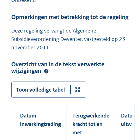
Onbekend
Opmerkingen met betrekking tot de regeling
Deze regeling vervangt de Algemene
Subsidieverordening Deventer, vastgesteld op 23
november 2011.
Overzicht van in de tekst verwerkte
wijzigingen
Toon volledige tabel
Datum
Terugwerkende
Datum
inwerkingtreding
kracht tot en
uitwerk
met