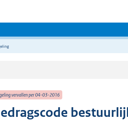
eling
geling vervallen per 04-03-2016
edragscode bestuurlijk