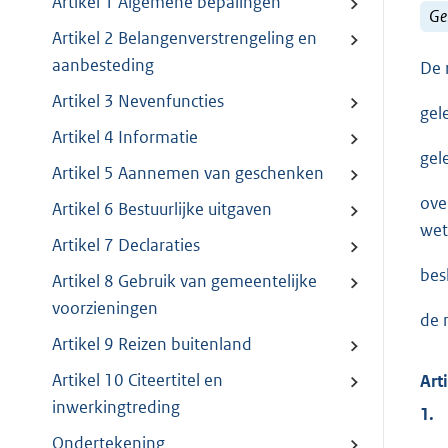
Artikel 1 Algemene bepalingen
Ge
Artikel 2 Belangenverstrengeling en
aanbesteding
De 
Artikel 3 Nevenfuncties
gel
Artikel 4 Informatie
gel
Artikel 5 Aannemen van geschenken
ove
Artikel 6 Bestuurlijke uitgaven
wet
Artikel 7 Declaraties
besl
Artikel 8 Gebruik van gemeentelijke
voorzieningen
de 
Artikel 9 Reizen buitenland
Artikel 10 Citeertitel en
Art
inwerkingtreding
1.
Ondertekening