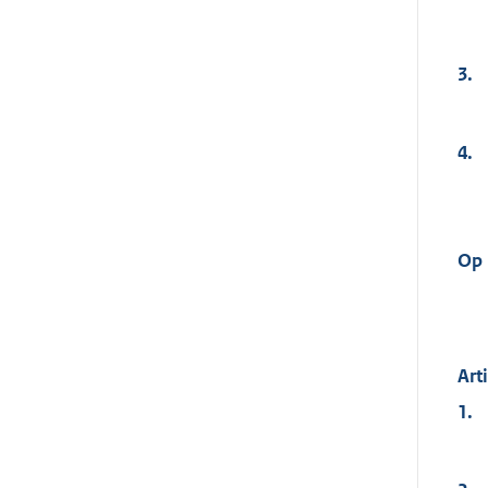
3.
4.
Op
Art
1.