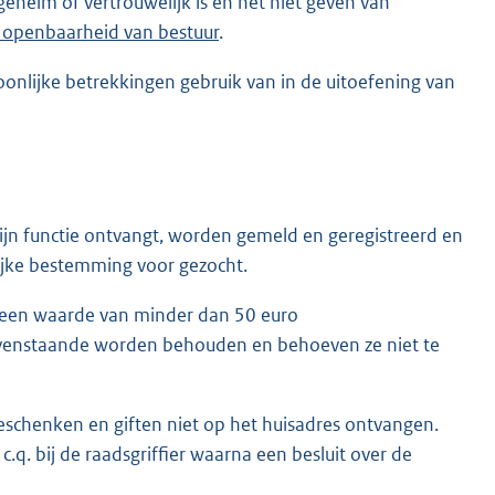
geheim of vertrouwelijk is en het niet geven van
t openbaarheid van bestuur
.
oonlijke betrekkingen gebruik van in de uitoefening van
ijn functie ontvangt, worden gemeld en geregistreerd en
ijke bestemming voor gezocht.
e een waarde van minder dan 50 euro
ovenstaande worden behouden en behoeven ze niet te
eschenken en giften niet op het huisadres ontvangen.
c.q. bij de raadsgriffier waarna een besluit over de