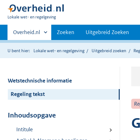
U
Lokale wet- en regelgeving
bent
Primaire
hier:
Andere
Overheid.nl
Zoeken
Uitgebreid Zoeken
sites
navigatie
binnen
U bent hier:
Lokale wet- en regelgeving
Uitgebreid zoeken
Reg
Wetstechnische informatie
Regeling tekst
Re
Inhoudsopgave
G
Intitule