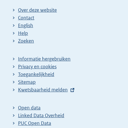
Over deze website
Contact
English
Help
Zoeken
Informatie hergebruiken
Privacy en cookies
Toegankelijkheid
Sitemap
E
Kwetsbaarheid melden
x
t
Open data
e
Linked Data Overheid
r
PUC Open Data