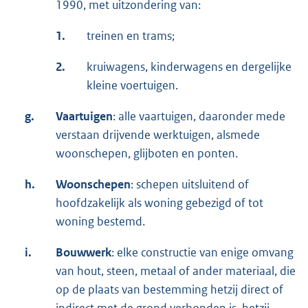
1990, met uitzondering van:
1.
treinen en trams;
2.
kruiwagens, kinderwagens en dergelijke
kleine voertuigen.
g.
Vaartuigen
: alle vaartuigen, daaronder mede
verstaan drijvende werktuigen, alsmede
woonschepen, glijboten en ponten.
h.
Woonschepen
: schepen uitsluitend of
hoofdzakelijk als woning gebezigd of tot
woning bestemd.
i.
Bouwwerk
: elke constructie van enige omvang
van hout, steen, metaal of ander materiaal, die
op de plaats van bestemming hetzij direct of
indirect met de grond verbonden is, hetzij