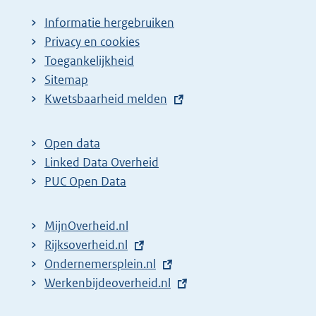
Informatie hergebruiken
Privacy en cookies
Toegankelijkheid
Sitemap
E
Kwetsbaarheid melden
x
t
Open data
e
Linked Data Overheid
r
PUC Open Data
n
e
MijnOverheid.nl
l
E
Rijksoverheid.nl
i
x
E
Ondernemersplein.nl
n
t
x
E
Werkenbijdeoverheid.nl
k
e
t
x
: