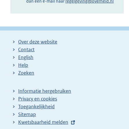
dan een e-mail naar
regelgeving@overheid.nl
Over deze website
Contact
English
Help
Zoeken
Informatie hergebruiken
Privacy en cookies
Toegankelijkheid
Sitemap
E
Kwetsbaarheid melden