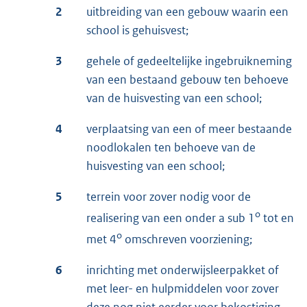
2
uitbreiding van een gebouw waarin een
school is gehuisvest;
3
gehele of gedeeltelijke ingebruikneming
van een bestaand gebouw ten behoeve
van de huisvesting van een school;
4
verplaatsing van een of meer bestaande
noodlokalen ten behoeve van de
huisvesting van een school;
5
terrein voor zover nodig voor de
o
realisering van een onder a sub 1
tot en
o
met 4
omschreven voorziening;
6
inrichting met onderwijsleerpakket of
met leer- en hulpmiddelen voor zover
deze nog niet eerder voor bekostiging