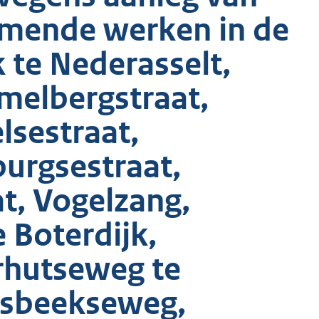
omende werken in de
 te Nederasselt,
melbergstraat,
lsestraat,
burgsestraat,
t, Vogelzang,
Boterdijk,
rhutseweg te
sbeekseweg,