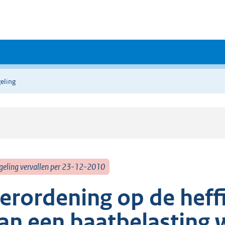
eling
geling vervallen per 23-12-2010
erordening op de heff
an een baatbelasting 