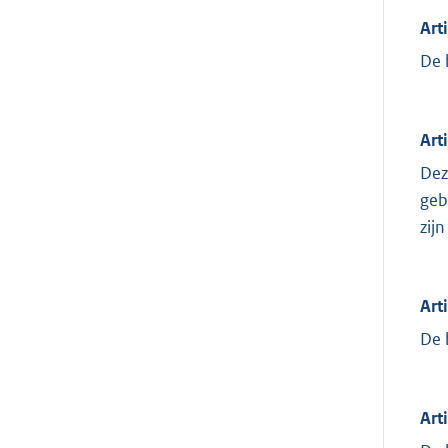
Art
De 
Art
Dez
geb
zij
Arti
De 
Art