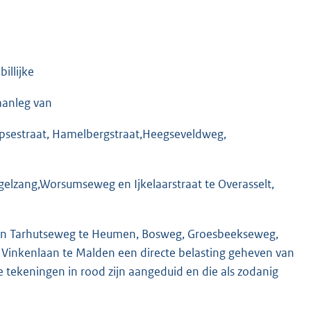
illijke
aanleg van
ampsestraat, Hamelbergstraat,Heegseveldweg,
Vogelzang,Worsumseweg en Ijkelaarstraat te Overasselt,
 en Tarhutseweg te Heumen, Bosweg, Groesbeekseweg,
 Vinkenlaan te Malden een directe belasting geheven van
 tekeningen in rood zijn aangeduid en die als zodanig