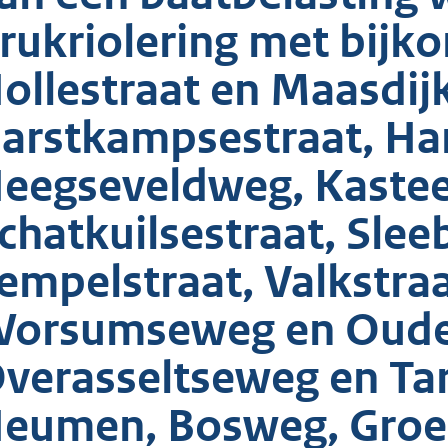
rukriolering met bijk
ollestraat en Maasdijk
arstkampsestraat, Ha
eegseveldweg, Kastee
chatkuilsestraat, Slee
empelstraat, Valkstraa
orsumseweg en Oude 
verasseltseweg en Ta
eumen, Bosweg, Groe