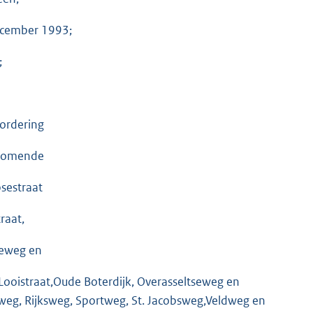
ecember 1993;
;
vordering
jkomende
sestraat
raat,
seweg en
Looistraat,Oude Boterdijk, Overasseltseweg en
eg, Rijksweg, Sportweg, St. Jacobsweg,Veldweg en