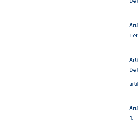
De 
Art
Het
Art
De 
art
Art
1.