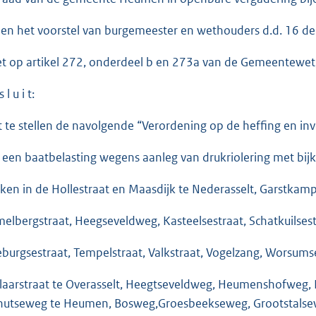
ien het voorstel van burgemeester en wethouders d.d. 16 d
et op artikel 272, onderdeel b en 273a van de Gemeentewet
 l u i t:
t te stellen de navolgende “Verordening op de heffing en in
 een baatbelasting wegens aanleg van drukriolering met bi
ken in de Hollestraat en Maasdijk te Nederasselt, Garstkamp
elbergstraat, Heegseveldweg, Kasteelsestraat, Schatkuilsest
eburgsestraat, Tempelstraat, Valkstraat, Vogelzang, Worsum
elaarstraat te Overasselt, Heegtseveldweg, Heumenshofweg, 
hutseweg te Heumen, Bosweg,Groesbeekseweg, Grootstalsew