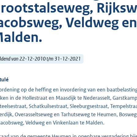
rootstalseweg, Rijksw
acobsweg, Veldweg en
alden.
ldend van 22-12-2010 t/m 31-12-2021
tulé
ordening op de heffing en invordering van een baatbelasti
ken in de Hollestraat en Maasdijk te Nederasselt, Garstkam
teelsestraat, Schatkuilsestraat, Sleeburgsestraat, Tempelst
erdijk, Overasseltseweg en Tarhutseweg te Heumen, Bosweg
 Jacobsweg, Veldweg en Vinkenlaan te Malden.
raad van de gemeente Heumen in openbare vergadering bij