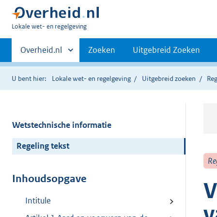
U
Lokale wet- en regelgeving
bent
Primaire
hier:
Andere
Overheid.nl
Zoeken
Uitgebreid Zoeken
sites
navigatie
binnen
U bent hier:
Lokale wet- en regelgeving
Uitgebreid zoeken
Reg
Wetstechnische informatie
Regeling tekst
Re
Inhoudsopgave
V
Intitule
v