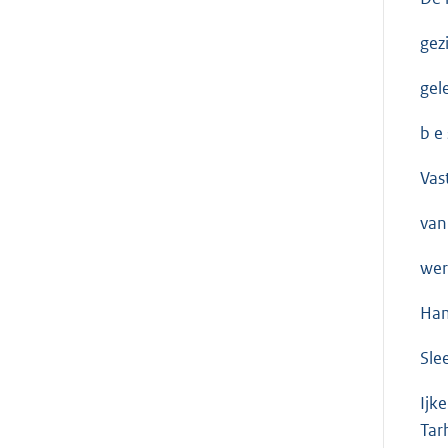
gez
gel
b e s
Vas
van
wer
Ham
Sle
Ijk
Tar