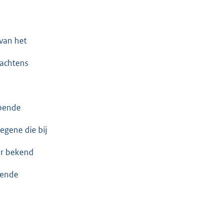
 van het
rachtens
bbende
egene die bij
ter bekend
bbende