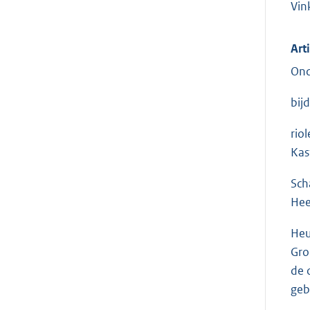
Vin
Art
Ond
bij
rio
Kas
Sch
Hee
Heu
Gro
de 
geb