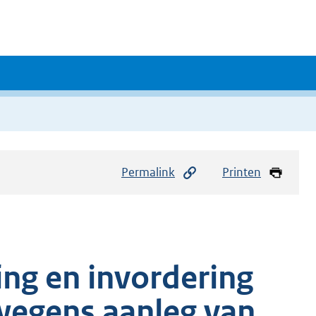
Permalink
Printen
ing en invordering
wegens aanleg van