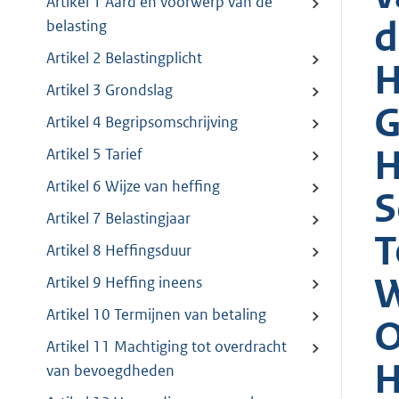
Artikel 1 Aard en voorwerp van de
d
belasting
Artikel 2 Belastingplicht
H
Artikel 3 Grondslag
G
Artikel 4 Begripsomschrijving
H
Artikel 5 Tarief
Artikel 6 Wijze van heffing
S
Artikel 7 Belastingjaar
T
Artikel 8 Heffingsduur
W
Artikel 9 Heffing ineens
Artikel 10 Termijnen van betaling
O
Artikel 11 Machtiging tot overdracht
H
van bevoegdheden