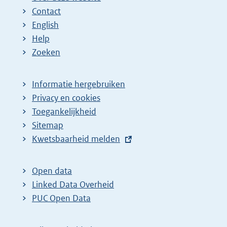
Contact
English
Help
Zoeken
Informatie hergebruiken
Privacy en cookies
Toegankelijkheid
Sitemap
E
Kwetsbaarheid melden
x
t
Open data
e
Linked Data Overheid
r
PUC Open Data
n
e