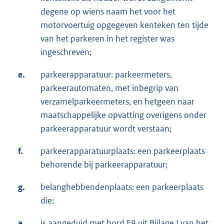
degene op wiens naam het voor het
motorvoertuig opgegeven kenteken ten tijde
van het parkeren in het register was
ingeschreven;
e.
parkeerapparatuur: parkeermeters,
parkeerautomaten, met inbegrip van
verzamelparkeermeters, en hetgeen naar
maatschappelijke opvatting overigens onder
parkeerapparatuur wordt verstaan;
f.
parkeerapparatuurplaats: een parkeerplaats
behorende bij parkeerapparatuur;
g.
belanghebbendenplaats: een parkeerplaats
die:
a.
is aangeduid met bord E9 uit Bijlage I van het