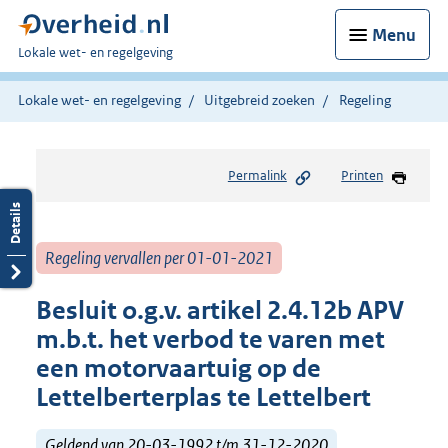
Menu
U
Lokale wet- en regelgeving
bent
hier:
Lokale wet- en regelgeving
Uitgebreid zoeken
Regeling
Permalink
Printen
Regeling vervallen per 01-01-2021
Besluit o.g.v. artikel 2.4.12b APV
m.b.t. het verbod te varen met
een motorvaartuig op de
Lettelberterplas te Lettelbert
Geldend van 20-03-1992 t/m 31-12-2020