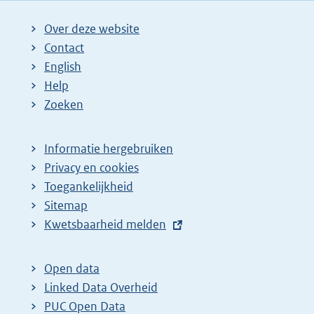
Over deze website
Contact
English
Help
Zoeken
Informatie hergebruiken
Privacy en cookies
Toegankelijkheid
Sitemap
E
Kwetsbaarheid melden
x
t
Open data
e
Linked Data Overheid
r
PUC Open Data