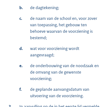
b.
de dagtekening;
c.
de naam van de school en, voor zover
van toepassing, het gebouw ten
behoeve waar­van de voorziening is
bestemd;
d.
wat voor voorziening wordt
aangevraagd;
e.
de onderbouwing van de noodzaak en
de omvang van de gewenste
voorziening;
f.
de geplande aanvangsdatum van
uitvoering van de voorziening.
2.
In aanvulling op de in het eerste lid vermelde