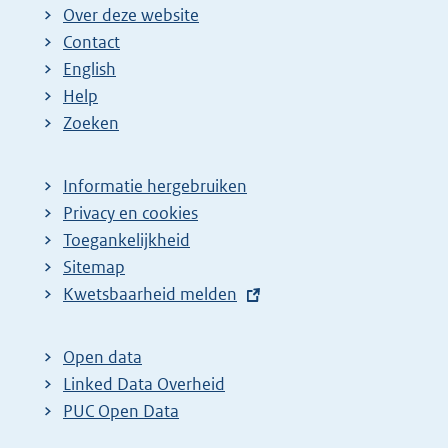
Over deze website
Contact
English
Help
Zoeken
Informatie hergebruiken
Privacy en cookies
Toegankelijkheid
Sitemap
E
Kwetsbaarheid melden
x
t
Open data
e
Linked Data Overheid
r
PUC Open Data
n