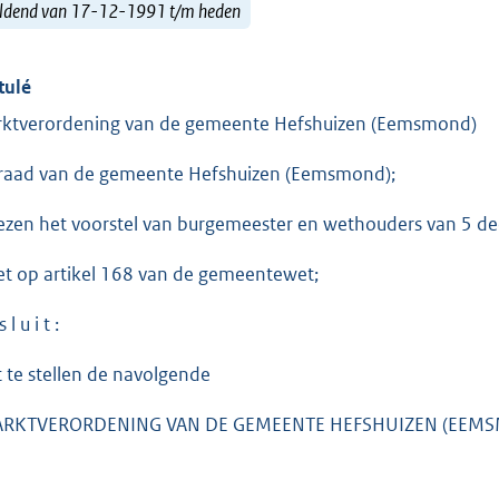
ldend van 17-12-1991 t/m heden
tulé
ktverordening van de gemeente Hefshuizen (Eemsmond)
raad van de gemeente Hefshuizen (Eemsmond);
ezen het voorstel van burgemeester en wethouders van 5 d
et op artikel 168 van de gemeentewet;
 l u i t :
t te stellen de navolgende
ARKTVERORDENING VAN DE GEMEENTE HEFSHUIZEN (EEM