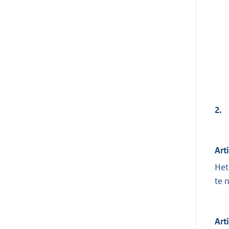
2.
Art
Het
te 
Art