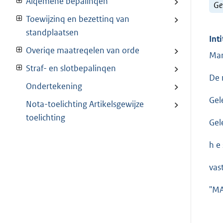
Alqemene bepalinqen
Ge
Toewijzinq en bezettinq van
standplaatsen
Inti
Overiqe maatreqelen van orde
Mar
Straf- en slotbepalinqen
De 
Ondertekening
Gel
Nota-toelichting Artikelsgewijze
toelichting
Gel
h e s
vas
"M