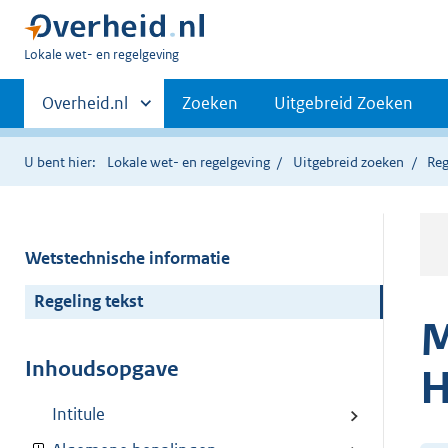
U
Lokale wet- en regelgeving
bent
Primaire
hier:
Andere
Overheid.nl
Zoeken
Uitgebreid Zoeken
sites
navigatie
binnen
U bent hier:
Lokale wet- en regelgeving
Uitgebreid zoeken
Reg
Wetstechnische informatie
Regeling tekst
M
Inhoudsopgave
H
Intitule