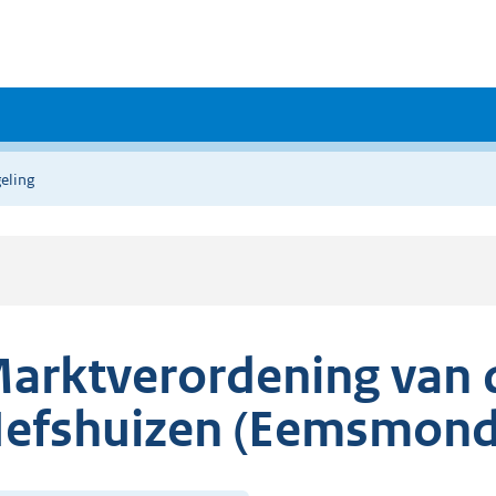
eling
arktverordening van
efshuizen (Eemsmond