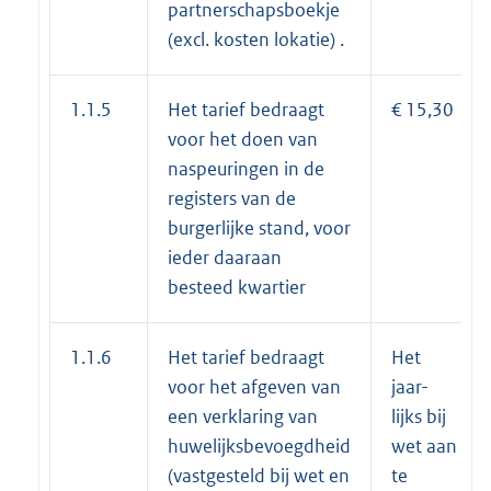
partnerschapsboekje
(excl. kosten lokatie) .
1.1.5
Het tarief bedraagt
€ 15,30
voor het doen van
naspeuringen in de
registers van de
burgerlijke stand, voor
ieder daaraan
besteed kwartier
1.1.6
Het tarief bedraagt
Het
voor het afgeven van
jaar-
een verklaring van
lijks bij
huwelijksbevoegdheid
wet aan
(vastgesteld bij wet en
te