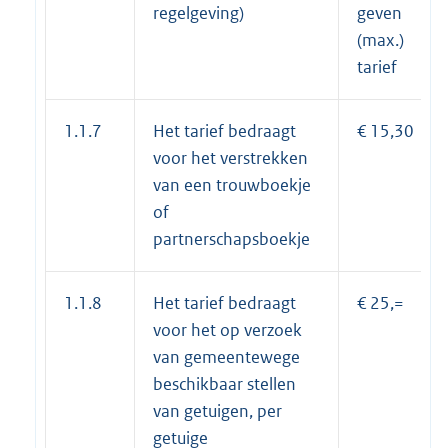
regelgeving)
geven
(max.)
tarief
1.1.7
Het tarief bedraagt
€ 15,30
voor het verstrekken
van een trouwboekje
of
partnerschapsboekje
1.1.8
Het tarief bedraagt
€ 25,=
voor het op verzoek
van gemeentewege
beschikbaar stellen
van getuigen, per
getuige