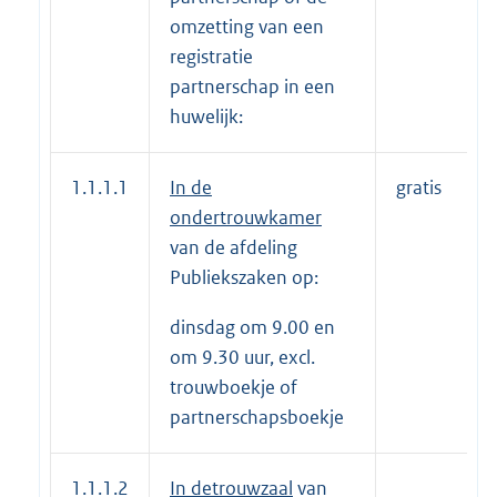
omzetting van een
registratie
partnerschap in een
huwelijk:
1.1.1.1
In de
gratis
ondertrouwkamer
van de afdeling
Publiekszaken op:
dinsdag om 9.00 en
om 9.30 uur, excl.
trouwboekje of
partnerschapsboekje
1.1.1.2
In de
trouwzaal
van