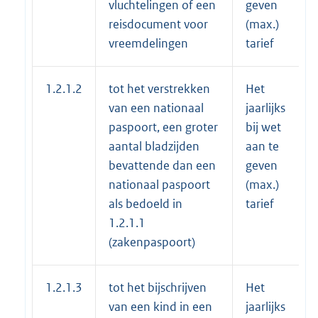
vluchtelingen of een
geven
reisdocument voor
(max.)
vreemdelingen
tarief
1.2.1.2
tot het verstrekken
Het
van een nationaal
jaarlijks
paspoort, een groter
bij wet
aantal bladzijden
aan te
bevattende dan een
geven
nationaal paspoort
(max.)
als bedoeld in
tarief
1.2.1.1
(zakenpaspoort)
1.2.1.3
tot het bijschrijven
Het
van een kind in een
jaarlijks