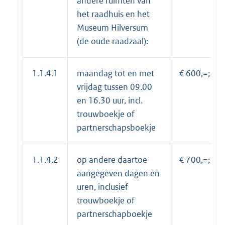
andere ruimten van
het raadhuis en het
Museum Hilversum
(de oude raadzaal):
1.1.4.1
maandag tot en met
€ 600,=;
vrijdag tussen 09.00
en 16.30 uur, incl.
trouwboekje of
partnerschapsboekje
1.1.4.2
op andere daartoe
€ 700,=;
aangegeven dagen en
uren, inclusief
trouwboekje of
partnerschapboekje