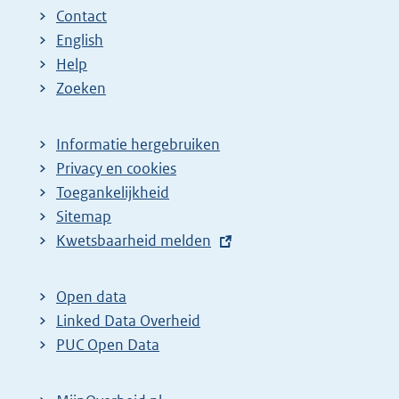
Contact
English
Help
Zoeken
Informatie hergebruiken
Privacy en cookies
Toegankelijkheid
Sitemap
E
Kwetsbaarheid melden
x
t
Open data
e
Linked Data Overheid
r
PUC Open Data
n
e