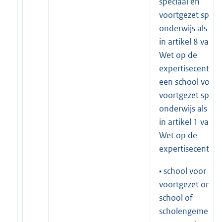
speciaal en
voortgezet speci
onderwijs als be
in artikel 8 van d
Wet op de
expertisecentra 
een school voor
voortgezet speci
onderwijs als be
in artikel 1 van d
Wet op de
expertisecentra;
• school voor
voortgezet onder
school of
scholengemeens