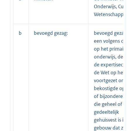
Onderwijs, Cultu
Wetenschappen;
b
bevoegd gezag:
bevoegd gezag v
een volgens de 
op het primair
onderwijs, de We
de expertisecent
de Wet op het
voortgezet onder
bekostigde open
of bijzondere sch
die geheel of
gedeeltelijk
gehuisvest is in 
gebouw dat zich