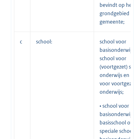
bevindt op het
grondgebied van
gemeente;
c
school:
school voor
basisonderwijs,
school voor
(voortgezet) spec
onderwijs en sch
voor voortgezet
onderwijs;
• school voor
basisonderwijs: 
basisschool of e
speciale school v