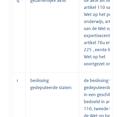
q
gezamenlijke akte:
de akte als bedoe
artikel 110 van 
Wet op het prima
onderwijs, artike
van de Wet op d
expertisecentra,
artikel 76u en art
225 , eerste lid 
Wet op het
voortgezet onder
r
beslissing
de beslissing van
gedeputeerde staten:
gedeputeerde st
in een geschil als
bedoeld in artike
110, tweede lid 
de Wet op het pr