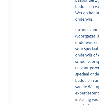
basisonderwijs al
bedoeld in van d
Wet op het prima
onderwijs;
• school voor
(voortgezet) spec
onderwijs: een s
voor speciaal
onderwijs of een
school voor speci
en voortgezet
speciaal onderwij
bedoeld in artike
van de Wet op d
expertisecentra,
instelling voor