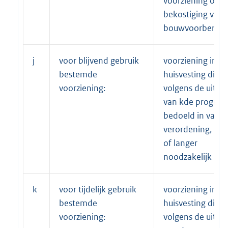
voorziening of 
bekostiging van
bouwvoorbereidi
j
voor blijvend gebruik
voorziening in d
bestemde
huisvesting die,
voorziening:
volgens de uitko
van kde prognose
bedoeld in van d
verordening, 15 
of langer
noodzakelijk is;
k
voor tijdelijk gebruik
voorziening in d
bestemde
huisvesting die,
voorziening:
volgens de uitko