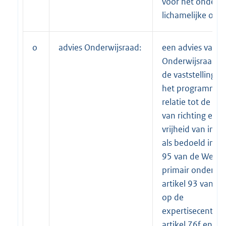
voor het onderwi
lichamelijke oefe
o
advies Onderwijsraad:
een advies van d
Onderwijsraad o
de vaststelling v
het programma 
relatie tot de vri
van richting en d
vrijheid van inric
als bedoeld in art
95 van de Wet o
primair onderwij
artikel 93 van d
op de
expertisecentra,
artikel 76f en 21