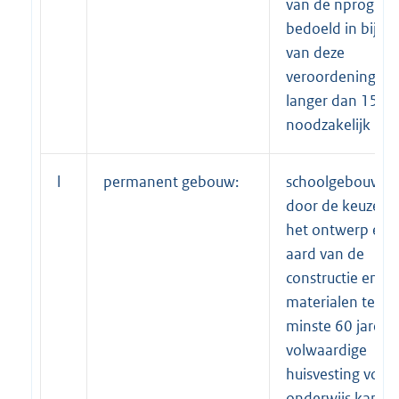
van de nprognos
bedoeld in bijlage
van deze
veroordening, ni
langer dan 15 ja
noodzakelijk is;
l
permanent gebouw:
schoolgebouw d
door de keuze v
het ontwerp en 
aard van de
constructie en
materialen ten
minste 60 jaren a
volwaardige
huisvesting voor
onderwijs kan