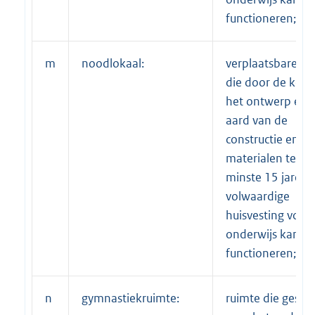
functioneren;
m
noodlokaal:
verplaatsbare ru
die door de keuz
het ontwerp en 
aard van de
constructie en
materialen ten
minste 15 jaren a
volwaardige
huisvesting voor
onderwijs kan
functioneren;
n
gymnastiekruimte:
ruimte die geschi