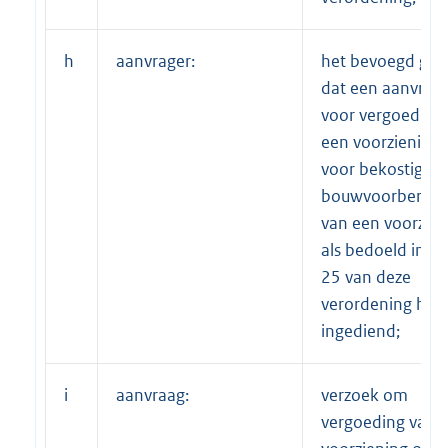
h
aanvrager:
het bevoegd gez
dat een aanvraa
voor vergoeding
een voorziening 
voor bekostiging
bouwvoorbereid
van een voorzien
als bedoeld in art
25 van deze
verordening hee
ingediend;
i
aanvraag:
verzoek om
vergoeding van 