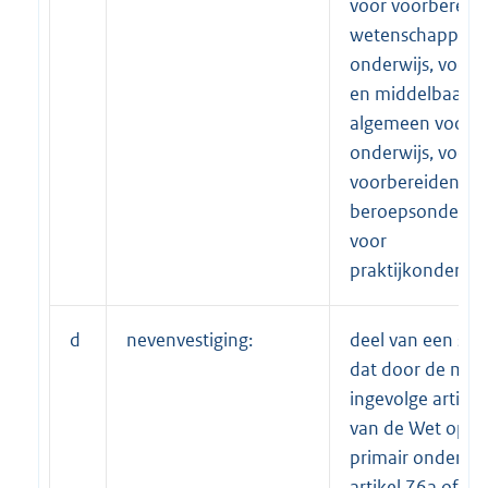
voor voorbereid
wetenschappelij
onderwijs, voor 
en middelbaar
algemeen voortg
onderwijs, voor
voorbereidend
beroepsonderwij
voor
praktijkonderwijs
d
nevenvestiging:
deel van een sch
dat door de mini
ingevolge artikel
van de Wet op h
primair onderwij
artikel 76a of art