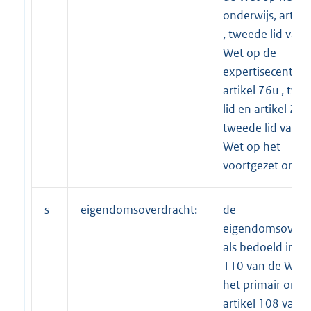
onderwijs, artike
, tweede lid van 
Wet op de
expertisecentra,
artikel 76u , twe
lid en artikel 225
tweede lid van d
Wet op het
voortgezet onder
s
eigendomsoverdracht:
de
eigendomsoverd
als bedoeld in art
110 van de Wet 
het primair onder
artikel 108 van 