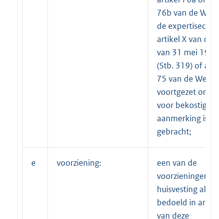
76b van de Wet 
de expertisecent
artikel X van de 
van 31 mei 1995
(Stb. 319) of arti
75 van de Wet o
voortgezet onder
voor bekostiging
aanmerking is
gebracht;
e
voorziening:
een van de
voorzieningen in
huisvesting als
bedoeld in artike
van deze