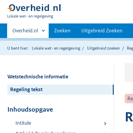
U
Lokale wet- en regelgeving
bent
Primaire
hier:
Andere
Overheid.nl
Zoeken
Uitgebreid Zoeken
sites
navigatie
binnen
U bent hier:
Lokale wet- en regelgeving
Uitgebreid zoeken
Reg
Wetstechnische informatie
Regeling tekst
Re
Inhoudsopgave
R
Intitule