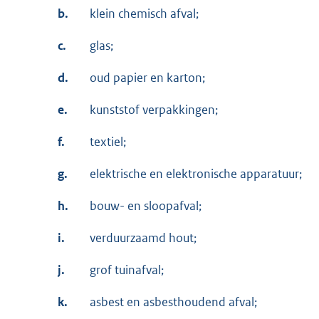
b.
klein chemisch afval;
c.
glas;
d.
oud papier en karton;
e.
kunststof verpakkingen;
f.
textiel;
g.
elektrische en elektronische apparatuur;
h.
bouw- en sloopafval;
i.
verduurzaamd hout;
j.
grof tuinafval;
k.
asbest en asbesthoudend afval;