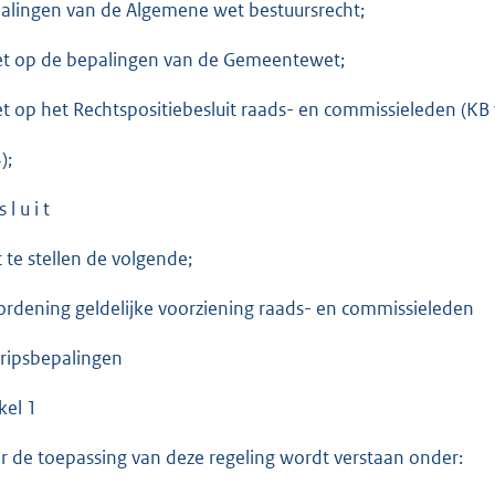
alingen van de Algemene wet bestuursrecht;
et op de bepalingen van de Gemeentewet;
et op het Rechtspositiebesluit raads- en commissieleden (KB
);
s l u i t
t te stellen de volgende;
ordening geldelijke voorziening raads- en commissieleden
ripsbepalingen
kel 1
r de toepassing van deze regeling wordt verstaan onder: