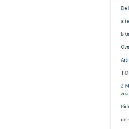
De 
a t
b t
Ove
Arti
1 D
2 M
zoa
Rid
de s