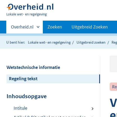
U
Lokale wet- en regelgeving
bent
Primaire
hier:
Andere
Overheid.nl
Zoeken
Uitgebreid Zoeken
sites
navigatie
binnen
U bent hier:
Lokale wet- en regelgeving
Uitgebreid zoeken
Reg
Wetstechnische informatie
Regeling tekst
Re
Inhoudsopgave
V
Intitule
e