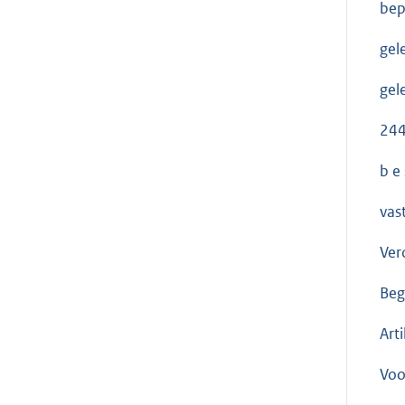
bep
gel
gel
244
b e 
vas
Ver
Beg
Arti
Voo