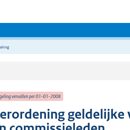
eling
geling vervallen per 01-01-2008
erordening geldelijke 
n commissieleden