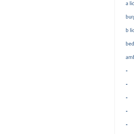
a l
bur
b l
bed
amb
-
-
-
-
-