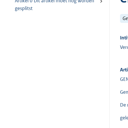
Artikel 0 Dit artikel moet nog worden
gesplitst
Ge
Inti
Ver
Art
GE
Gem
De 
gel