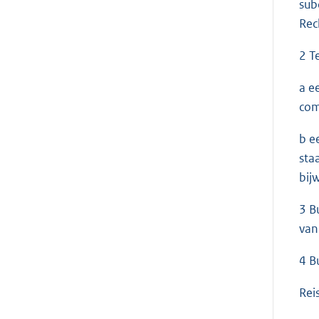
sub
Rec
2 T
a e
com
b e
sta
bij
3 B
van
4 B
Rei