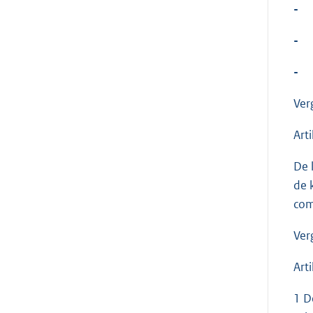
-
-
-
Ver
Arti
De 
de 
com
Ver
Arti
1 D