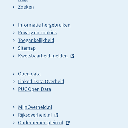
Zoeken
Informatie hergebruiken
Privacy en cookies
Toegankelijkheid
Sitemap
E
Kwetsbaarheid melden
x
t
Open data
e
Linked Data Overheid
r
PUC Open Data
n
e
MijnOverheid.nl
l
E
Rijksoverheid.nl
i
x
E
Ondernemersplein.nl
n