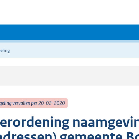
eling
geling vervallen per 20-02-2020
erordening naamgevi
adressen) gemeente B