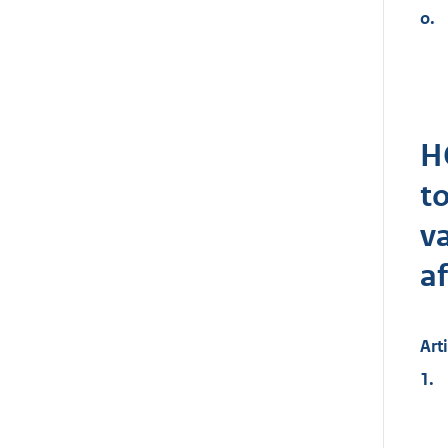
o.
H
t
v
a
Arti
1.