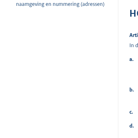
naamgeving en nummering (adressen)
H
Arti
In 
a.
b.
c.
d.