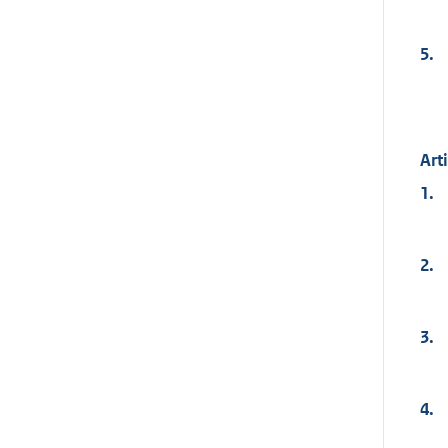
5.
Arti
1.
2.
3.
4.