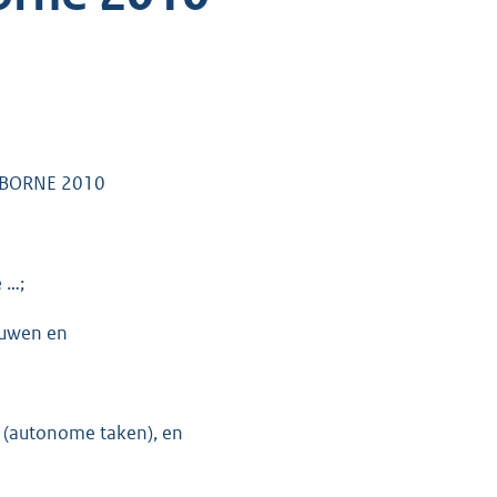
 BORNE 2010
e …;
bouwen en
t (autonome taken), en