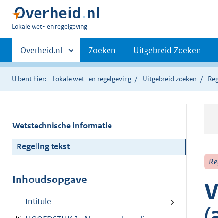
U
Lokale wet- en regelgeving
bent
Primaire
hier:
Andere
Overheid.nl
Zoeken
Uitgebreid Zoeken
sites
navigatie
binnen
U bent hier:
Lokale wet- en regelgeving
Uitgebreid zoeken
Reg
Wetstechnische informatie
Regeling tekst
Re
Inhoudsopgave
V
Intitule
(