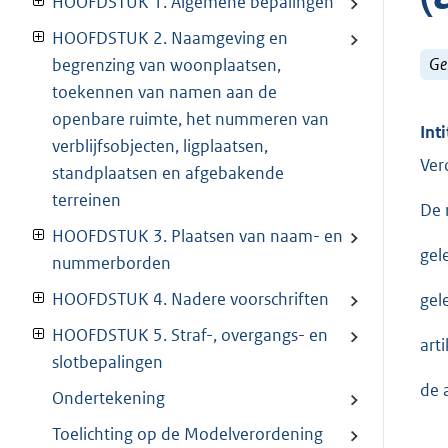
HOOFDSTUK 1. Algemene bepalingen
HOOFDSTUK 2. Naamgeving en
Ge
begrenzing van woonplaatsen,
toekennen van namen aan de
openbare ruimte, het nummeren van
Inti
verblijfsobjecten, ligplaatsen,
Ver
standplaatsen en afgebakende
terreinen
De 
HOOFDSTUK 3. Plaatsen van naam- en
gel
nummerborden
HOOFDSTUK 4. Nadere voorschriften
gel
HOOFDSTUK 5. Straf-, overgangs- en
art
slotbepalingen
de 
Ondertekening
Toelichting op de Modelverordening