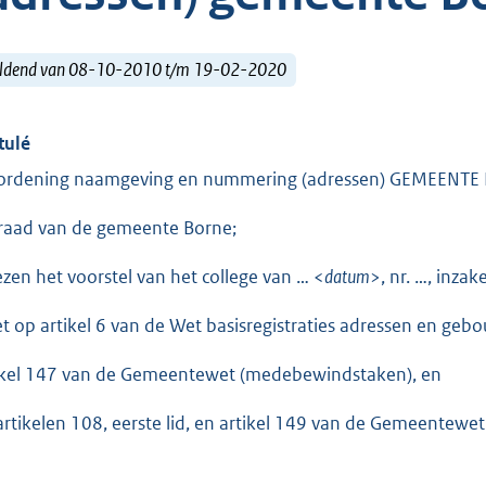
ldend van 08-10-2010 t/m 19-02-2020
tulé
ordening naamgeving en nummering (adressen) GEMEENTE
raad van de gemeente Borne;
ezen het voorstel van het college van … <
datum
>, nr. …, inzak
et op artikel 6 van de Wet basisregistraties adressen en ge
ikel 147 van de Gemeentewet (medebewindstaken), en
artikelen 108, eerste lid, en artikel 149 van de Gemeentewe