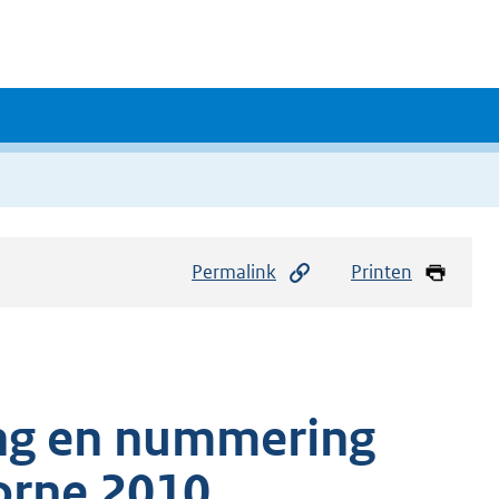
Permalink
Printen
ng en nummering
orne 2010