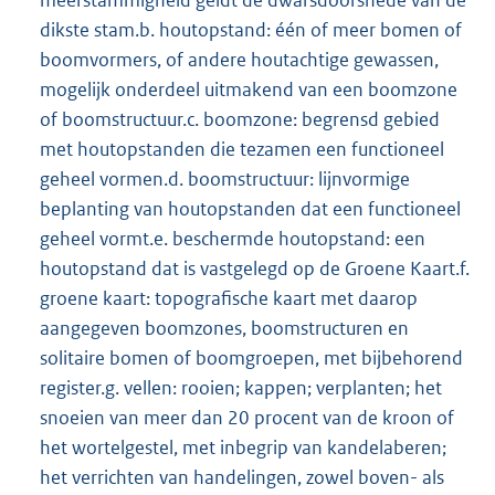
meerstammigheid geldt de dwarsdoorsnede van de
dikste stam.b. houtopstand: één of meer bomen of
boomvormers, of andere houtachtige gewassen,
mogelijk onderdeel uitmakend van een boomzone
of boomstructuur.c. boomzone: begrensd gebied
met houtopstanden die tezamen een functioneel
geheel vormen.d. boomstructuur: lijnvormige
beplanting van houtopstanden dat een functioneel
geheel vormt.e. beschermde houtopstand: een
houtopstand dat is vastgelegd op de Groene Kaart.f.
groene kaart: topografische kaart met daarop
aangegeven boomzones, boomstructuren en
solitaire bomen of boomgroepen, met bijbehorend
register.g. vellen: rooien; kappen; verplanten; het
snoeien van meer dan 20 procent van de kroon of
het wortelgestel, met inbegrip van kandelaberen;
het verrichten van handelingen, zowel boven- als