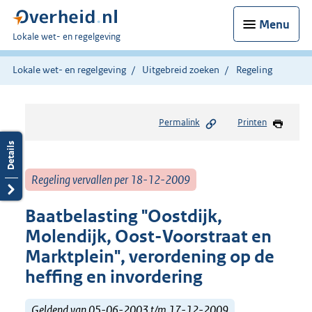
Menu
U
Lokale wet- en regelgeving
bent
hier:
Lokale wet- en regelgeving
Uitgebreid zoeken
Regeling
Permalink
Printen
Regeling vervallen per 18-12-2009
Baatbelasting "Oostdijk,
Molendijk, Oost-Voorstraat en
Marktplein", verordening op de
heffing en invordering
Geldend van 05-06-2003 t/m 17-12-2009