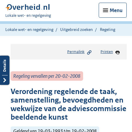
Menu
U
Lokale wet- en regelgeving
bent
hier:
Lokale wet- en regelgeving
Uitgebreid zoeken
Regeling
Permalink
Printen
Regeling vervallen per 20-02-2008
Verordening regelende de taak,
samenstelling, bevoegdheden en
wekwijze van de adviescommissie
beeldende kunst
Geldend van 19-03-1993 t/m 19-02-2008