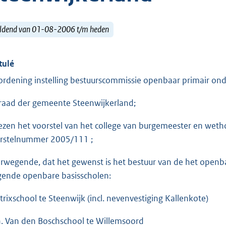
ldend van 01-08-2006 t/m heden
tulé
ordening instelling bestuurscommissie openbaar primair ond
raad der gemeente Steenwijkerland;
ezen het voorstel van het college van burgemeester en wet
rstelnummer 2005/111 ;
rwegende, dat het gewenst is het bestuur van de het openb
gende openbare basisscholen:
trixschool te Steenwijk (incl. nevenvestiging Kallenkote)
. Van den Boschschool te Willemsoord