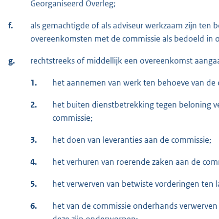
Georganiseerd Overleg;
f.
als gemachtigde of als adviseur werkzaam zijn ten
overeenkomsten met de commissie als bedoeld in o
g.
rechtstreeks of middellijk een overeenkomst aanga
1.
het aannemen van werk ten behoeve van de 
2.
het buiten dienstbetrekking tegen beloning
commissie;
3.
het doen van leveranties aan de commissie;
4.
het verhuren van roerende zaken aan de com
5.
het verwerven van betwiste vorderingen ten l
6.
het van de commissie onderhands verwerven
deze zijn onderworpen;