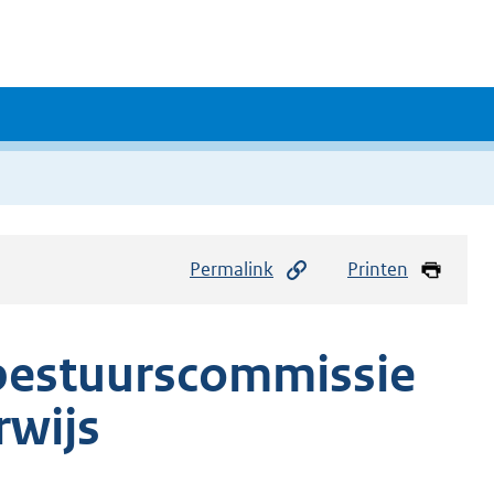
Permalink
Printen
 bestuurscommissie
rwijs