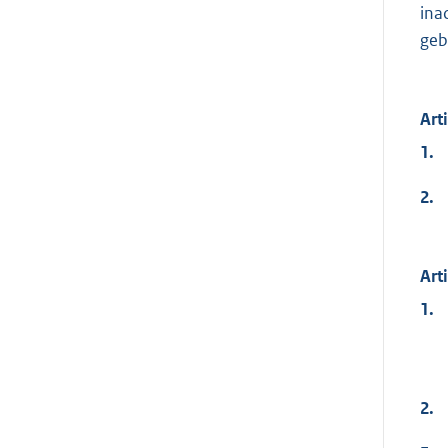
ina
geb
Art
1.
2.
Art
1.
2.