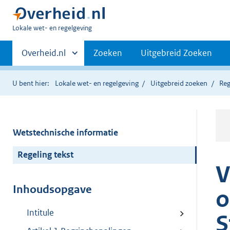
U
Lokale wet- en regelgeving
bent
Primaire
hier:
Andere
Overheid.nl
Zoeken
Uitgebreid Zoeken
sites
navigatie
binnen
U bent hier:
Lokale wet- en regelgeving
Uitgebreid zoeken
Reg
Wetstechnische informatie
Regeling tekst
V
Inhoudsopgave
o
Intitule
S