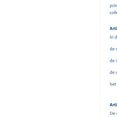
pri
coll
Art
In 
de 
de 
de 
het
Art
De 