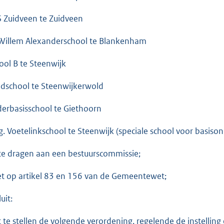
 Zuidveen te Zuidveen
 Willem Alexanderschool te Blankenham
ool B te Steenwijk
dschool te Steenwijkerwold
derbasisschool te Giethoorn
g. Voetelinkschool te Steenwijk (speciale school voor basison
te dragen aan een bestuurscommissie;
et op artikel 83 en 156 van de Gemeentewet;
uit:
t te stellen de volgende verordening, regelende de instellin